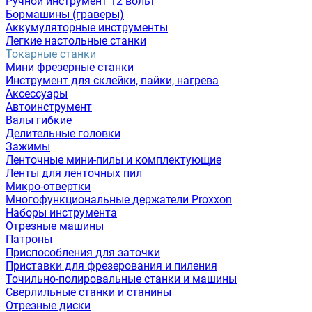
Ручной инструмент 12 вольт
Бормашины (граверы)
Аккумуляторные инструменты
Легкие настольные станки
Токарные станки
Мини фрезерные станки
Инструмент для склейки, пайки, нагрева
Аксессуары
Автоинструмент
Валы гибкие
Делительные головки
Зажимы
Ленточные мини-пилы и комплектующие
Ленты для ленточных пил
Микро-отвертки
Многофункциональные держатели Proxxon
Наборы инструмента
Отрезные машины
Патроны
Приспособления для заточки
Приставки для фрезерования и пиления
Точильно-полировальные станки и машины
Сверлильные станки и станины
Отрезные диски