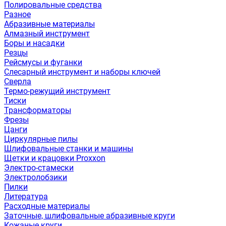
Полировальные средства
Разное
Абразивные материалы
Алмазный инструмент
Боры и насадки
Резцы
Рейсмусы и фуганки
Слесарный инструмент и наборы ключей
Сверла
Термо-режущий инструмент
Тиски
Трансформаторы
Фрезы
Цанги
Циркулярные пилы
Шлифовальные станки и машины
Щетки и крацовки Proxxon
Электро-стамески
Электролобзики
Пилки
Литература
Расходные материалы
Заточные, шлифовальные абразивные круги
Кожаные круги