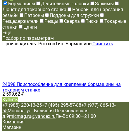
Бормашины
Делительные головки
Зажимы
Люнет для токарного станка
Наборы для нарезания
резьбы
Патроны
Поддоны для стружки
Резцедержатели
Резцы
Сверла
Тиски
Токарные
станки
Цанги
Еще
Подбор по параметрам
Производитель:
Proxxon
Тип:
Бормашины
Очистить
24098 Приспособление для крепления бормашины на
токарном станке
2 599,62
₽
Купить
+7 (985) 220-13-25
+7 (495) 295-57-88
+7 (977) 865-13-
55
Москва, ул. Большая Переяславская,
д.9
micmag.ru@yandex.ru
Пн-Вс 09:00—21:00
Компания
Магазин