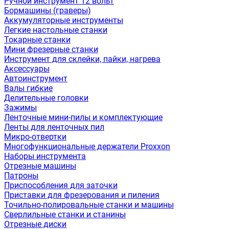
Ручной инструмент 12 вольт
Бормашины (граверы)
Аккумуляторные инструменты
Легкие настольные станки
Токарные станки
Мини фрезерные станки
Инструмент для склейки, пайки, нагрева
Аксессуары
Автоинструмент
Валы гибкие
Делительные головки
Зажимы
Ленточные мини-пилы и комплектующие
Ленты для ленточных пил
Микро-отвертки
Многофункциональные держатели Proxxon
Наборы инструмента
Отрезные машины
Патроны
Приспособления для заточки
Приставки для фрезерования и пиления
Точильно-полировальные станки и машины
Сверлильные станки и станины
Отрезные диски