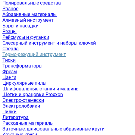
Полировальные средства
Разное
Абразивные материалы
Алмазный инструмент
Боры и насадки
Резцы
Рейсмусы и фуганки
Слесарный инструмент и наборы ключей
Сверла
Термо-режущий инструмент
Тиски
Трансформаторы
Фрезы
Цанги
Циркулярные пилы
Шлифовальные станки и машины
Щетки и крацовки Proxxon
Электро-стамески
Электролобзики
Пилки
Литература
Расходные материалы
Заточные, шлифовальные абразивные круги
Кожаные круги