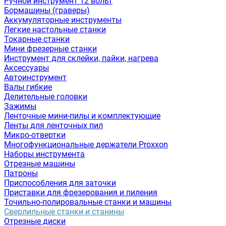
Ручной инструмент 12 вольт
Бормашины (граверы)
Аккумуляторные инструменты
Легкие настольные станки
Токарные станки
Мини фрезерные станки
Инструмент для склейки, пайки, нагрева
Аксессуары
Автоинструмент
Валы гибкие
Делительные головки
Зажимы
Ленточные мини-пилы и комплектующие
Ленты для ленточных пил
Микро-отвертки
Многофункциональные держатели Proxxon
Наборы инструмента
Отрезные машины
Патроны
Приспособления для заточки
Приставки для фрезерования и пиления
Точильно-полировальные станки и машины
Сверлильные станки и станины
Отрезные диски