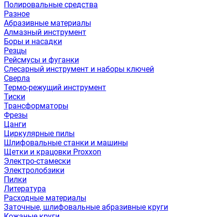
Полировальные средства
Разное
Абразивные материалы
Алмазный инструмент
Боры и насадки
Резцы
Рейсмусы и фуганки
Слесарный инструмент и наборы ключей
Сверла
Термо-режущий инструмент
Тиски
Трансформаторы
Фрезы
Цанги
Циркулярные пилы
Шлифовальные станки и машины
Щетки и крацовки Proxxon
Электро-стамески
Электролобзики
Пилки
Литература
Расходные материалы
Заточные, шлифовальные абразивные круги
Кожаные круги