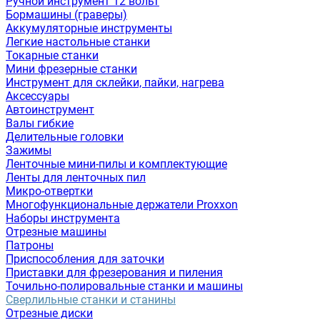
Ручной инструмент 12 вольт
Бормашины (граверы)
Аккумуляторные инструменты
Легкие настольные станки
Токарные станки
Мини фрезерные станки
Инструмент для склейки, пайки, нагрева
Аксессуары
Автоинструмент
Валы гибкие
Делительные головки
Зажимы
Ленточные мини-пилы и комплектующие
Ленты для ленточных пил
Микро-отвертки
Многофункциональные держатели Proxxon
Наборы инструмента
Отрезные машины
Патроны
Приспособления для заточки
Приставки для фрезерования и пиления
Точильно-полировальные станки и машины
Сверлильные станки и станины
Отрезные диски