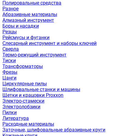
Полировальные средства
Разное
Абразивные материалы
Алмазный инструмент
Боры и насадки
Резцы
Рейсмусы и фуганки
Слесарный инструмент и наборы ключей
Сверла
Термо-режущий инструмент
Тиски
Трансформаторы
Фрезы
Цанги
Циркулярные пилы
Шлифовальные станки и машины
Щетки и крацовки Proxxon
Электро-стамески
Электролобзики
Пилки
Литература
Расходные материалы
Заточные, шлифовальные абразивные круги
Кожаные круги