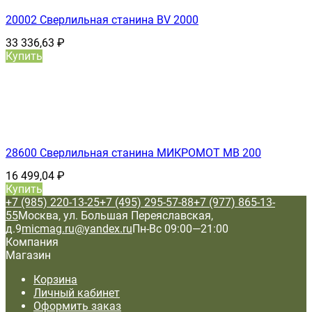
20002 Сверлильная станина BV 2000
33 336,63
₽
Купить
28600 Сверлильная станина МИКРОМОТ МВ 200
16 499,04
₽
Купить
+7 (985) 220-13-25
+7 (495) 295-57-88
+7 (977) 865-13-
55
Москва, ул. Большая Переяславская,
д.9
micmag.ru@yandex.ru
Пн-Вс 09:00—21:00
Компания
Магазин
Корзина
Личный кабинет
Оформить заказ