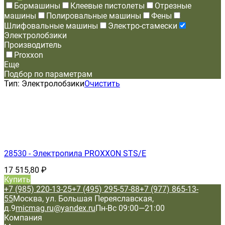
Бормашины
Клеевые пистолеты
Отрезные
машины
Полировальные машины
Фены
Шлифовальные машины
Электро-стамески
Электролобзики
Производитель
Proxxon
Еще
Подбор по параметрам
Тип:
Электролобзики
Очистить
28530 - Электропила PROXXON STS/E
17 515,80
₽
Купить
+7 (985) 220-13-25
+7 (495) 295-57-88
+7 (977) 865-13-
55
Москва, ул. Большая Переяславская,
д.9
micmag.ru@yandex.ru
Пн-Вс 09:00—21:00
Компания