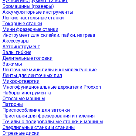
Ручной инструмент 12 вольт
Бормашины (граверы)
Аккумуляторные инструменты
Легкие настольные станки
Токарные станки
Мини фрезерные станки
Инструмент для склейки, пайки, нагрева
Аксессуары
Автоинструмент
Валы гибкие
Делительные головки
Зажимы
Ленточные мини-пилы и комплектующие
Ленты для ленточных пил
Микро-отвертки
Многофункциональные держатели Proxxon
Наборы инструмента
Отрезные машины
Патроны
Приспособления для заточки
Приставки для фрезерования и пиления
Точильно-полировальные станки и машины
Сверлильные станки и станины
Отрезные диски