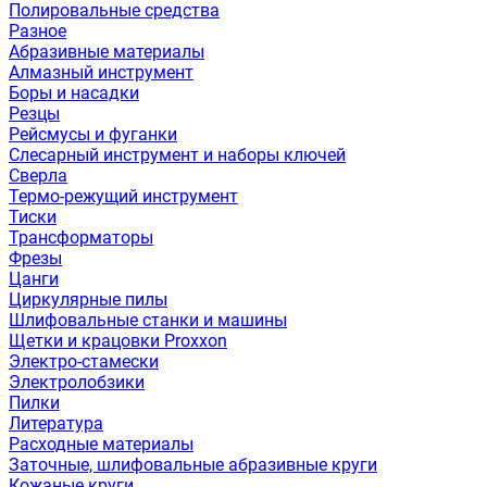
Полировальные средства
Разное
Абразивные материалы
Алмазный инструмент
Боры и насадки
Резцы
Рейсмусы и фуганки
Слесарный инструмент и наборы ключей
Сверла
Термо-режущий инструмент
Тиски
Трансформаторы
Фрезы
Цанги
Циркулярные пилы
Шлифовальные станки и машины
Щетки и крацовки Proxxon
Электро-стамески
Электролобзики
Пилки
Литература
Расходные материалы
Заточные, шлифовальные абразивные круги
Кожаные круги