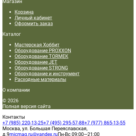
Магазин
Корзина
Личный кабинет
Оформить заказ
Каталог
Мастерская Хоббит
Оборудование PROXXON
Оборудование TORMEK
Оборудование JET
Оборудование STRONG
Оборудование и инструмент
Расходные материалы
О компании
© 2026
Полная версия сайта
Контакты
+7 (985) 220-13-25
+7 (495) 295-57-88
+7 (977) 865-13-55
Москва, ул. Большая Переяславская,
д.9
micmag.ru@yandex.ru
Пн-Вс 09:00—21:00