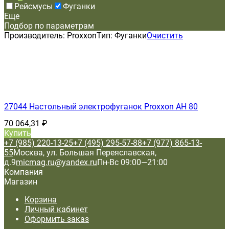
Рейсмусы
Фуганки
Еще
Подбор по параметрам
Производитель:
Proxxon
Тип:
Фуганки
Очистить
27044 Настольный электрофуганок Proxxon АН 80
70 064,31
₽
Купить
+7 (985) 220-13-25
+7 (495) 295-57-88
+7 (977) 865-13-
55
Москва, ул. Большая Переяславская,
д.9
micmag.ru@yandex.ru
Пн-Вс 09:00—21:00
Компания
Магазин
Корзина
Личный кабинет
Оформить заказ