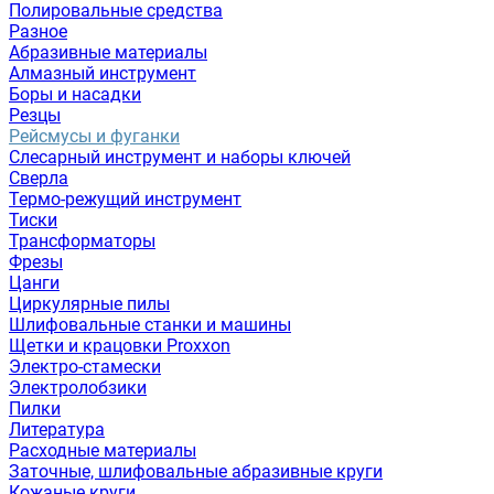
Полировальные средства
Разное
Абразивные материалы
Алмазный инструмент
Боры и насадки
Резцы
Рейсмусы и фуганки
Слесарный инструмент и наборы ключей
Сверла
Термо-режущий инструмент
Тиски
Трансформаторы
Фрезы
Цанги
Циркулярные пилы
Шлифовальные станки и машины
Щетки и крацовки Proxxon
Электро-стамески
Электролобзики
Пилки
Литература
Расходные материалы
Заточные, шлифовальные абразивные круги
Кожаные круги