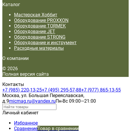
Каталог
Мастерская Хоббит
Оборудование PROXXON
Оборудование TORMEK
Оборудование JET
Оборудование STRONG
Оборудование и инструмент
Расходные материалы
О компании
© 2026
Полная версия сайта
Контакты
+7 (985) 220-13-25
+7 (495) 295-57-88
+7 (977) 865-13-55
Москва, ул. Большая Переяславская,
д.9
micmag.ru@yandex.ru
Пн-Вс 09:00—21:00
Личный кабинет
Избранное
Сравнение
Товар в сравнении