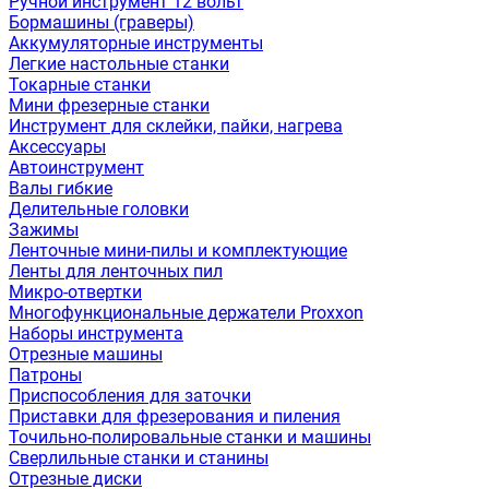
Ручной инструмент 12 вольт
Бормашины (граверы)
Аккумуляторные инструменты
Легкие настольные станки
Токарные станки
Мини фрезерные станки
Инструмент для склейки, пайки, нагрева
Аксессуары
Автоинструмент
Валы гибкие
Делительные головки
Зажимы
Ленточные мини-пилы и комплектующие
Ленты для ленточных пил
Микро-отвертки
Многофункциональные держатели Proxxon
Наборы инструмента
Отрезные машины
Патроны
Приспособления для заточки
Приставки для фрезерования и пиления
Точильно-полировальные станки и машины
Сверлильные станки и станины
Отрезные диски