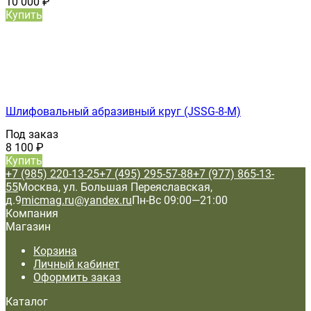
10 000
₽
Купить
Шлифовальный абразивный круг (JSSG-8-M)
Под заказ
8 100
₽
Купить
+7 (985) 220-13-25
+7 (495) 295-57-88
+7 (977) 865-13-
55
Москва, ул. Большая Переяславская,
д.9
micmag.ru@yandex.ru
Пн-Вс 09:00—21:00
Компания
Магазин
Корзина
Личный кабинет
Оформить заказ
Каталог