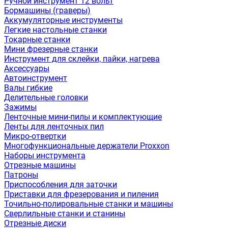
Ручной инструмент 12 вольт
Бормашины (граверы)
Аккумуляторные инструменты
Легкие настольные станки
Токарные станки
Мини фрезерные станки
Инструмент для склейки, пайки, нагрева
Аксессуары
Автоинструмент
Валы гибкие
Делительные головки
Зажимы
Ленточные мини-пилы и комплектующие
Ленты для ленточных пил
Микро-отвертки
Многофункциональные держатели Proxxon
Наборы инструмента
Отрезные машины
Патроны
Приспособления для заточки
Приставки для фрезерования и пиления
Точильно-полировальные станки и машины
Сверлильные станки и станины
Отрезные диски