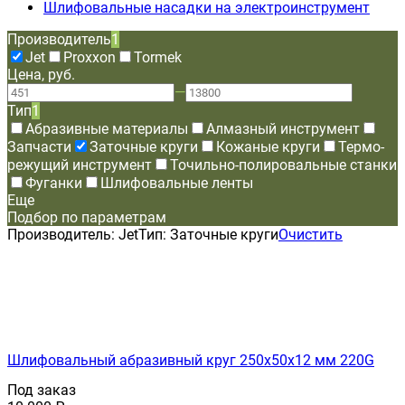
Шлифовальные насадки на электроинструмент
Производитель
1
Jet
Proxxon
Tormek
Цена, руб.
—
Тип
1
Абразивные материалы
Алмазный инструмент
Запчасти
Заточные круги
Кожаные круги
Термо-
режущий инструмент
Точильно-полировальные станки
Фуганки
Шлифовальные ленты
Еще
Подбор по параметрам
Производитель:
Jet
Тип:
Заточные круги
Очистить
Шлифовальный абразивный круг 250х50х12 мм 220G
Под заказ