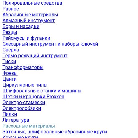
Полировальные средства
Разное
Абразивные материалы
Алмазный инструмент
Боры и насадки
Резцы
Рейсмусы и фуганки
Слесарный инструмент и наборы ключей
Сверла
Термо-режущий инструмент
Тиски
Трансформаторы
Фрезы
Цанги
Циркулярные пилы
Шлифовальные станки и машины
Щетки и крацовки Proxxon
Электро-стамески
Электролобзики
Пилки
Литература
Расходные материалы
Заточные, шлифовальные абразивные круги
Кожаные круги