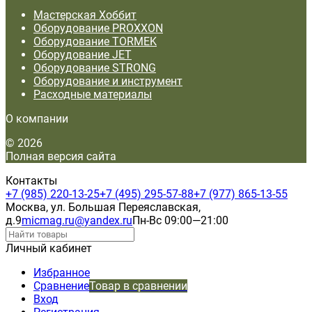
Мастерская Хоббит
Оборудование PROXXON
Оборудование TORMEK
Оборудование JET
Оборудование STRONG
Оборудование и инструмент
Расходные материалы
О компании
© 2026
Полная версия сайта
Контакты
+7 (985) 220-13-25
+7 (495) 295-57-88
+7 (977) 865-13-55
Москва, ул. Большая Переяславская,
д.9
micmag.ru@yandex.ru
Пн-Вс 09:00—21:00
Личный кабинет
Избранное
Сравнение
Товар в сравнении
Вход