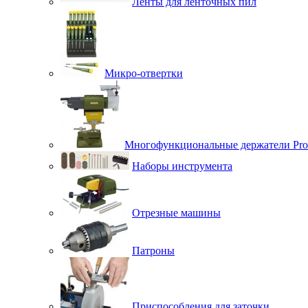
Ленты для ленточных пил
Микро-отвертки
Многофункциональные держатели Pro
Наборы инструмента
Отрезные машины
Патроны
Приспособления для заточки