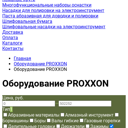
Многофункциональные наборы оснастки
Насадки для полировки на электроинструмент
Паста абразивная для доводки и полировки
Шлифовальная бумага
Шлифовальные насадки на электроинструмент
Доставка
Оплата
Каталоги
Контакты
Главная
Оборудование PROXXON
Оборудование PROXXON
Оборудование PROXXON
Цена, руб.
—
Тип
1
Абразивные материалы
Алмазный инструмент
Бормашины
Боры
Валы гибкие
Газовые горелки
Делительные головки
Держатели
Зажимы