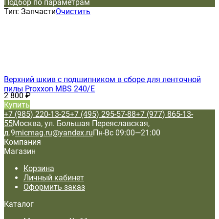
Подбор по параметрам
Тип:
Запчасти
Очистить
Верхний шкив с подшипником в сборе для ленточной
пилы Proxxon MBS 240/Е
2 800
₽
Купить
+7 (985) 220-13-25
+7 (495) 295-57-88
+7 (977) 865-13-
55
Москва, ул. Большая Переяславская,
д.9
micmag.ru@yandex.ru
Пн-Вс 09:00—21:00
Компания
Магазин
Корзина
Личный кабинет
Оформить заказ
Каталог