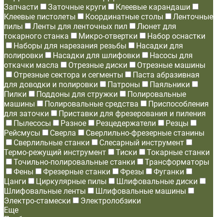
Запчасти
Заточные круги
Клеевые карандаши
Клеевые пистолеты
Координатные столы
Ленточные
пилы
Ленты для ленточных пил
Люнет для
токарного станка
Микро-отвертки
Набор оснастки
Наборы для нарезания резьбы
Насадки для
полировки
Насадки для шлифовки
Насосы для
откачки масла
Отрезные диски
Отрезные машины
Отрезные сектора и сегменты
Паста абразивная
для доводки и полировки
Патроны
Паяльники
Пилки
Поддоны для стружки
Полировальные
машины
Полировальные средства
Приспособления
для заточки
Приставки для фрезерования и пиления
Пылесосы
Разное
Резцедержатели
Резцы
Рейсмусы
Сверла
Сверлильно-фрезерные станины
Сверлильные станки
Слесарный инструмент
Термо-режущий инструмент
Тиски
Токарные станки
Точильно-полировальные станки
Трансформаторы
Фены
Фрезерные станки
Фрезы
Фуганки
Цанги
Циркулярные пилы
Шлифовальные диски
Шлифовальные ленты
Шлифовальные машины
Электро-стамески
Электролобзики
Еще