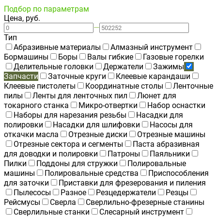
Подбор по параметрам
Цена, руб.
—
Тип
Абразивные материалы
Алмазный инструмент
Бормашины
Боры
Валы гибкие
Газовые горелки
Делительные головки
Держатели
Зажимы
Запчасти
Заточные круги
Клеевые карандаши
Клеевые пистолеты
Координатные столы
Ленточные
пилы
Ленты для ленточных пил
Люнет для
токарного станка
Микро-отвертки
Набор оснастки
Наборы для нарезания резьбы
Насадки для
полировки
Насадки для шлифовки
Насосы для
откачки масла
Отрезные диски
Отрезные машины
Отрезные сектора и сегменты
Паста абразивная
для доводки и полировки
Патроны
Паяльники
Пилки
Поддоны для стружки
Полировальные
машины
Полировальные средства
Приспособления
для заточки
Приставки для фрезерования и пиления
Пылесосы
Разное
Резцедержатели
Резцы
Рейсмусы
Сверла
Сверлильно-фрезерные станины
Сверлильные станки
Слесарный инструмент