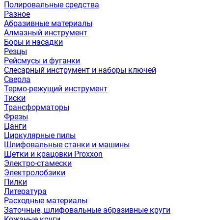
Полировальные средства
Разное
Абразивные материалы
Алмазный инструмент
Боры и насадки
Резцы
Рейсмусы и фуганки
Слесарный инструмент и наборы ключей
Сверла
Термо-режущий инструмент
Тиски
Трансформаторы
Фрезы
Цанги
Циркулярные пилы
Шлифовальные станки и машины
Щетки и крацовки Proxxon
Электро-стамески
Электролобзики
Пилки
Литература
Расходные материалы
Заточные, шлифовальные абразивные круги
Кожаные круги