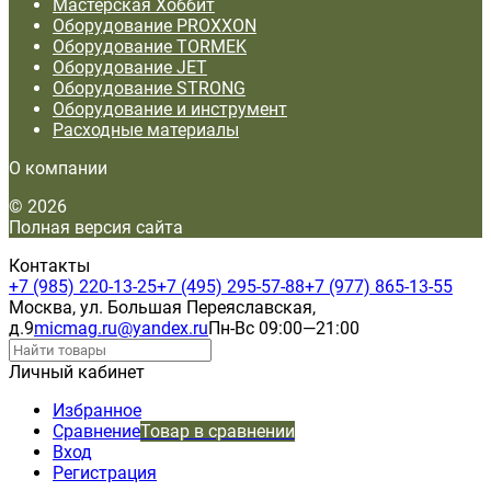
Мастерская Хоббит
Оборудование PROXXON
Оборудование TORMEK
Оборудование JET
Оборудование STRONG
Оборудование и инструмент
Расходные материалы
О компании
© 2026
Полная версия сайта
Контакты
+7 (985) 220-13-25
+7 (495) 295-57-88
+7 (977) 865-13-55
Москва, ул. Большая Переяславская,
д.9
micmag.ru@yandex.ru
Пн-Вс 09:00—21:00
Личный кабинет
Избранное
Сравнение
Товар в сравнении
Вход
Регистрация