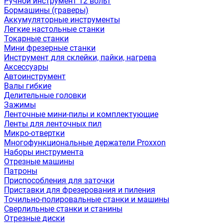
Ручной инструмент 12 вольт
Бормашины (граверы)
Аккумуляторные инструменты
Легкие настольные станки
Токарные станки
Мини фрезерные станки
Инструмент для склейки, пайки, нагрева
Аксессуары
Автоинструмент
Валы гибкие
Делительные головки
Зажимы
Ленточные мини-пилы и комплектующие
Ленты для ленточных пил
Микро-отвертки
Многофункциональные держатели Proxxon
Наборы инструмента
Отрезные машины
Патроны
Приспособления для заточки
Приставки для фрезерования и пиления
Точильно-полировальные станки и машины
Сверлильные станки и станины
Отрезные диски