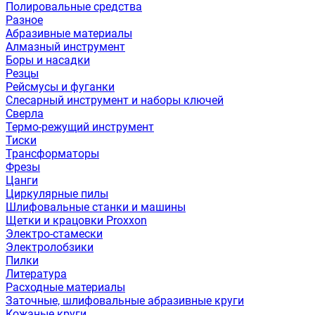
Полировальные средства
Разное
Абразивные материалы
Алмазный инструмент
Боры и насадки
Резцы
Рейсмусы и фуганки
Слесарный инструмент и наборы ключей
Сверла
Термо-режущий инструмент
Тиски
Трансформаторы
Фрезы
Цанги
Циркулярные пилы
Шлифовальные станки и машины
Щетки и крацовки Proxxon
Электро-стамески
Электролобзики
Пилки
Литература
Расходные материалы
Заточные, шлифовальные абразивные круги
Кожаные круги