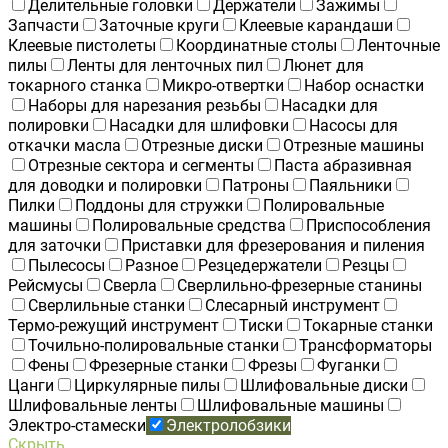
Делительные головки
Держатели
Зажимы
Запчасти
Заточные круги
Клеевые карандаши
Клеевые пистолеты
Координатные столы
Ленточные
пилы
Ленты для ленточных пил
Люнет для
токарного станка
Микро-отвертки
Набор оснастки
Наборы для нарезания резьбы
Насадки для
полировки
Насадки для шлифовки
Насосы для
откачки масла
Отрезные диски
Отрезные машины
Отрезные сектора и сегменты
Паста абразивная
для доводки и полировки
Патроны
Паяльники
Пилки
Поддоны для стружки
Полировальные
машины
Полировальные средства
Приспособления
для заточки
Приставки для фрезерования и пиления
Пылесосы
Разное
Резцедержатели
Резцы
Рейсмусы
Сверла
Сверлильно-фрезерные станины
Сверлильные станки
Слесарный инструмент
Термо-режущий инструмент
Тиски
Токарные станки
Точильно-полировальные станки
Трансформаторы
Фены
Фрезерные станки
Фрезы
Фуганки
Цанги
Циркулярные пилы
Шлифовальные диски
Шлифовальные ленты
Шлифовальные машины
Электро-стамески
Электролобзики
Скрыть