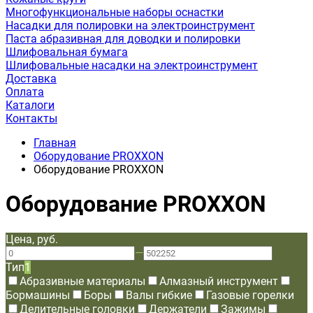
Многофункциональные наборы оснастки
Насадки для полировки на электроинструмент
Паста абразивная для доводки и полировки
Шлифовальная бумага
Шлифовальные насадки на электроинструмент
Доставка
Оплата
Каталоги
Контакты
Главная
Оборудование PROXXON
Оборудование PROXXON
Оборудование PROXXON
Цена, руб.
—
Тип
1
Абразивные материалы
Алмазный инструмент
Бормашины
Боры
Валы гибкие
Газовые горелки
Делительные головки
Держатели
Зажимы