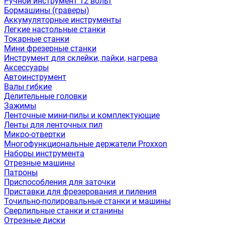
Ручной инструмент 12 вольт
Бормашины (граверы)
Аккумуляторные инструменты
Легкие настольные станки
Токарные станки
Мини фрезерные станки
Инструмент для склейки, пайки, нагрева
Аксессуары
Автоинструмент
Валы гибкие
Делительные головки
Зажимы
Ленточные мини-пилы и комплектующие
Ленты для ленточных пил
Микро-отвертки
Многофункциональные держатели Proxxon
Наборы инструмента
Отрезные машины
Патроны
Приспособления для заточки
Приставки для фрезерования и пиления
Точильно-полировальные станки и машины
Сверлильные станки и станины
Отрезные диски