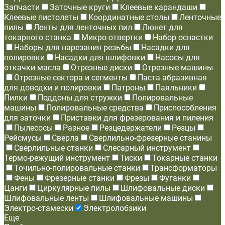
Запчасти
Заточные круги
Клеевые карандаши
Клеевые пистолеты
Координатные столы
Ленточные
пилы
Ленты для ленточных пил
Люнет для
токарного станка
Микро-отвертки
Набор оснастки
Наборы для нарезания резьбы
Насадки для
полировки
Насадки для шлифовки
Насосы для
откачки масла
Отрезные диски
Отрезные машины
Отрезные сектора и сегменты
Паста абразивная
для доводки и полировки
Патроны
Паяльники
Пилки
Поддоны для стружки
Полировальные
машины
Полировальные средства
Приспособления
для заточки
Приставки для фрезерования и пиления
Пылесосы
Разное
Резцедержатели
Резцы
Рейсмусы
Сверла
Сверлильно-фрезерные станины
Сверлильные станки
Слесарный инструмент
Термо-режущий инструмент
Тиски
Токарные станки
Точильно-полировальные станки
Трансформаторы
Фены
Фрезерные станки
Фрезы
Фуганки
Цанги
Циркулярные пилы
Шлифовальные диски
Шлифовальные ленты
Шлифовальные машины
Электро-стамески
Электролобзики
Еще