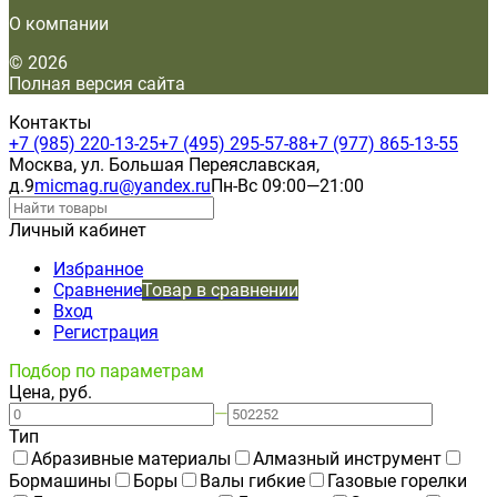
О компании
© 2026
Полная версия сайта
Контакты
+7 (985) 220-13-25
+7 (495) 295-57-88
+7 (977) 865-13-55
Москва, ул. Большая Переяславская,
д.9
micmag.ru@yandex.ru
Пн-Вс 09:00—21:00
Личный кабинет
Избранное
Сравнение
Товар в сравнении
Вход
Регистрация
Подбор по параметрам
Цена, руб.
—
Тип
Абразивные материалы
Алмазный инструмент
Бормашины
Боры
Валы гибкие
Газовые горелки