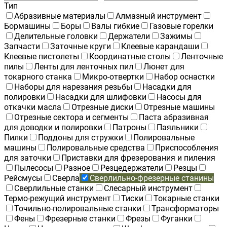
Тип
Абразивные материалы
Алмазный инструмент
Бормашины
Боры
Валы гибкие
Газовые горелки
Делительные головки
Держатели
Зажимы
Запчасти
Заточные круги
Клеевые карандаши
Клеевые пистолеты
Координатные столы
Ленточные
пилы
Ленты для ленточных пил
Люнет для
токарного станка
Микро-отвертки
Набор оснастки
Наборы для нарезания резьбы
Насадки для
полировки
Насадки для шлифовки
Насосы для
откачки масла
Отрезные диски
Отрезные машины
Отрезные сектора и сегменты
Паста абразивная
для доводки и полировки
Патроны
Паяльники
Пилки
Поддоны для стружки
Полировальные
машины
Полировальные средства
Приспособления
для заточки
Приставки для фрезерования и пиления
Пылесосы
Разное
Резцедержатели
Резцы
Рейсмусы
Сверла
Сверлильно-фрезерные станины
Сверлильные станки
Слесарный инструмент
Термо-режущий инструмент
Тиски
Токарные станки
Точильно-полировальные станки
Трансформаторы
Фены
Фрезерные станки
Фрезы
Фуганки