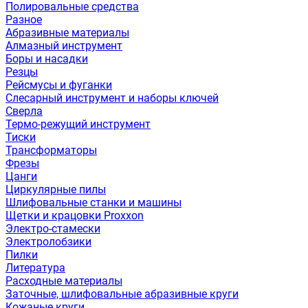
Полировальные средства
Разное
Абразивные материалы
Алмазный инструмент
Боры и насадки
Резцы
Рейсмусы и фуганки
Слесарный инструмент и наборы ключей
Сверла
Термо-режущий инструмент
Тиски
Трансформаторы
Фрезы
Цанги
Циркулярные пилы
Шлифовальные станки и машины
Щетки и крацовки Proxxon
Электро-стамески
Электролобзики
Пилки
Литература
Расходные материалы
Заточные, шлифовальные абразивные круги
Кожаные круги