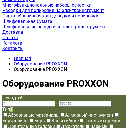
Многофункциональные наборы оснастки
Насадки для полировки на электроинструмент
Паста абразивная для доводки и полировки
Шлифовальная бумага
Шлифовальные насадки на электроинструмент
Доставка
Оплата
Каталоги
Контакты
Главная
Оборудование PROXXON
Оборудование PROXXON
Оборудование PROXXON
Цена, руб.
—
Тип
1
Абразивные материалы
Алмазный инструмент
Бормашины
Боры
Валы гибкие
Газовые горелки
Делительные головки
Держатели
Зажимы