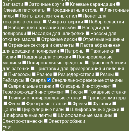
Запчасти
Заточные круги
Клеевые карандаши
Клеевые пистолеты
Координатные столы
Ленточные
пилы
Ленты для ленточных пил
Люнет для
токарного станка
Микро-отвертки
Набор оснастки
Наборы для нарезания резьбы
Насадки для
полировки
Насадки для шлифовки
Насосы для
откачки масла
Отрезные диски
Отрезные машины
Отрезные сектора и сегменты
Паста абразивная
для доводки и полировки
Патроны
Паяльники
Пилки
Поддоны для стружки
Полировальные
машины
Полировальные средства
Приспособления
для заточки
Приставки для фрезерования и пиления
Пылесосы
Разное
Резцедержатели
Резцы
Рейсмусы
Сверла
Сверлильно-фрезерные станины
Сверлильные станки
Слесарный инструмент
Термо-режущий инструмент
Тиски
Токарные станки
Точильно-полировальные станки
Трансформаторы
Фены
Фрезерные станки
Фрезы
Фуганки
Цанги
Циркулярные пилы
Шлифовальные диски
Шлифовальные ленты
Шлифовальные машины
Электро-стамески
Электролобзики
Еще