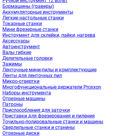
Ручной инструмент 12 вольт
Бормашины (граверы)
Аккумуляторные инструменты
Легкие настольные станки
Токарные станки
Мини фрезерные станки
Инструмент для склейки, пайки, нагрева
Аксессуары
Автоинструмент
Валы гибкие
Делительные головки
Зажимы
Ленточные мини-пилы и комплектующие
Ленты для ленточных пил
Микро-отвертки
Многофункциональные держатели Proxxon
Наборы инструмента
Отрезные машины
Патроны
Приспособления для заточки
Приставки для фрезерования и пиления
Точильно-полировальные станки и машины
Сверлильные станки и станины
Отрезные диски