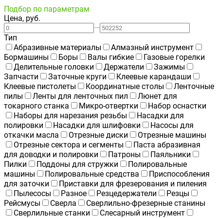
Подбор по параметрам
Цена, руб.
—
Тип
Абразивные материалы
Алмазный инструмент
Бормашины
Боры
Валы гибкие
Газовые горелки
Делительные головки
Держатели
Зажимы
Запчасти
Заточные круги
Клеевые карандаши
Клеевые пистолеты
Координатные столы
Ленточные
пилы
Ленты для ленточных пил
Люнет для
токарного станка
Микро-отвертки
Набор оснастки
Наборы для нарезания резьбы
Насадки для
полировки
Насадки для шлифовки
Насосы для
откачки масла
Отрезные диски
Отрезные машины
Отрезные сектора и сегменты
Паста абразивная
для доводки и полировки
Патроны
Паяльники
Пилки
Поддоны для стружки
Полировальные
машины
Полировальные средства
Приспособления
для заточки
Приставки для фрезерования и пиления
Пылесосы
Разное
Резцедержатели
Резцы
Рейсмусы
Сверла
Сверлильно-фрезерные станины
Сверлильные станки
Слесарный инструмент