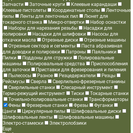
Запчасти
Заточные круги
Клеевые карандаши
Клеевые пистолеты
Координатные столы
Ленточные
пилы
Ленты для ленточных пил
Люнет для
токарного станка
Микро-отвертки
Набор оснастки
Наборы для нарезания резьбы
Насадки для
полировки
Насадки для шлифовки
Насосы для
откачки масла
Отрезные диски
Отрезные машины
Отрезные сектора и сегменты
Паста абразивная
для доводки и полировки
Патроны
Паяльники
Пилки
Поддоны для стружки
Полировальные
машины
Полировальные средства
Приспособления
для заточки
Приставки для фрезерования и пиления
Пылесосы
Разное
Резцедержатели
Резцы
Рейсмусы
Сверла
Сверлильно-фрезерные станины
Сверлильные станки
Слесарный инструмент
Термо-режущий инструмент
Тиски
Токарные станки
Точильно-полировальные станки
Трансформаторы
Фены
Фрезерные станки
Фрезы
Фуганки
Цанги
Циркулярные пилы
Шлифовальные диски
Шлифовальные ленты
Шлифовальные машины
Электро-стамески
Электролобзики
Еще