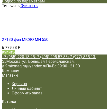
Подбор по параметрам
Тип:
Фены
Очистить
27130 фен MICRO MH 550
6 779,88
₽
Купить
+7 (985) 220-13-25
+7 (495) 295-57-88
+7 (977) 865-13-
55
Москва, ул. Большая Переяславская,
д.9
micmag.ru@yandex.ru
Пн-Вс 09:00—21:00
Компания
Магазин
Корзина
Личный кабинет
Оформить заказ
Каталог