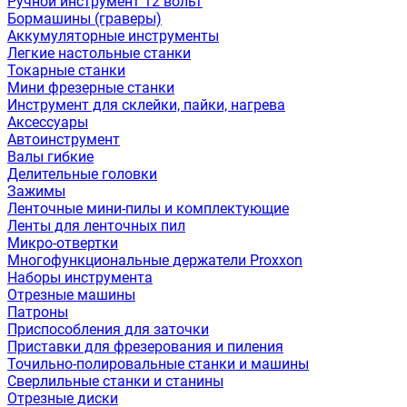
Ручной инструмент 12 вольт
Бормашины (граверы)
Аккумуляторные инструменты
Легкие настольные станки
Токарные станки
Мини фрезерные станки
Инструмент для склейки, пайки, нагрева
Аксессуары
Автоинструмент
Валы гибкие
Делительные головки
Зажимы
Ленточные мини-пилы и комплектующие
Ленты для ленточных пил
Микро-отвертки
Многофункциональные держатели Proxxon
Наборы инструмента
Отрезные машины
Патроны
Приспособления для заточки
Приставки для фрезерования и пиления
Точильно-полировальные станки и машины
Сверлильные станки и станины
Отрезные диски