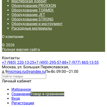
Мастерская Хоббит
Оборудование PROXXON
Оборудование TORMEK
Оборудование JET
Оборудование STRONG
Оборудование и инструмент
Расходные материалы
О компании
© 2026
Полная версия сайта
Контакты
+7 (985) 220-13-25
+7 (495) 295-57-88
+7 (977) 865-13-55
Москва, ул. Большая Переяславская,
д.9
micmag.ru@yandex.ru
Пн-Вс 09:00—21:00
Личный кабинет
Избранное
Сравнение
Товар в сравнении
Вход
Регистрация