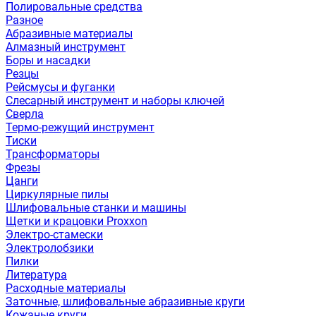
Полировальные средства
Разное
Абразивные материалы
Алмазный инструмент
Боры и насадки
Резцы
Рейсмусы и фуганки
Слесарный инструмент и наборы ключей
Сверла
Термо-режущий инструмент
Тиски
Трансформаторы
Фрезы
Цанги
Циркулярные пилы
Шлифовальные станки и машины
Щетки и крацовки Proxxon
Электро-стамески
Электролобзики
Пилки
Литература
Расходные материалы
Заточные, шлифовальные абразивные круги
Кожаные круги