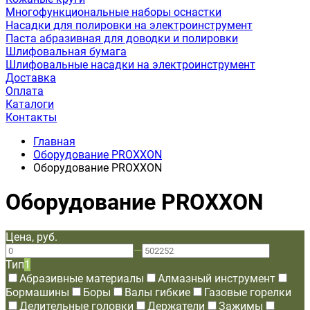
Многофункциональные наборы оснастки
Насадки для полировки на электроинструмент
Паста абразивная для доводки и полировки
Шлифовальная бумага
Шлифовальные насадки на электроинструмент
Доставка
Оплата
Каталоги
Контакты
Главная
Оборудование PROXXON
Оборудование PROXXON
Оборудование PROXXON
Цена, руб.
—
Тип
1
Абразивные материалы
Алмазный инструмент
Бормашины
Боры
Валы гибкие
Газовые горелки
Делительные головки
Держатели
Зажимы