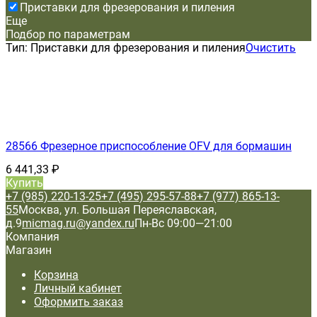
Приставки для фрезерования и пиления
Еще
Подбор по параметрам
Тип:
Приставки для фрезерования и пиления
Очистить
28566 Фрезерное приспособление OFV для бормашин
6 441,33
₽
Купить
+7 (985) 220-13-25
+7 (495) 295-57-88
+7 (977) 865-13-
55
Москва, ул. Большая Переяславская,
д.9
micmag.ru@yandex.ru
Пн-Вс 09:00—21:00
Компания
Магазин
Корзина
Личный кабинет
Оформить заказ