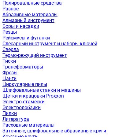
Полировальные средства
Разное
Абразивные материалы
Алмазный инструмент
Боры и насадки
Резцы
Рейсмусы и фуганки
Слесарный инструмент и наборы ключей
Сверла
Термо-режущий инструмент
Тиски
Трансформаторы
Фрезы
Цанги
Циркулярные пилы
Шлифовальные станки и машины
Щетки и крацовки Proxxon
Электро-стамески
Электролобзики
Пилки
Литература
Расходные материалы
Заточные, шлифовальные абразивные круги
Кожаные круги