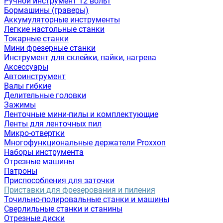
Ручной инструмент 12 вольт
Бормашины (граверы)
Аккумуляторные инструменты
Легкие настольные станки
Токарные станки
Мини фрезерные станки
Инструмент для склейки, пайки, нагрева
Аксессуары
Автоинструмент
Валы гибкие
Делительные головки
Зажимы
Ленточные мини-пилы и комплектующие
Ленты для ленточных пил
Микро-отвертки
Многофункциональные держатели Proxxon
Наборы инструмента
Отрезные машины
Патроны
Приспособления для заточки
Приставки для фрезерования и пиления
Точильно-полировальные станки и машины
Сверлильные станки и станины
Отрезные диски