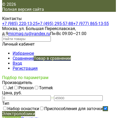
© 2026
Полная версия сайта
Контакты
+7 (985) 220-13-25
+7 (495) 295-57-88
+7 (977) 865-13-55
Москва, ул. Большая Переяславская,
д.9
micmag.ru@yandex.ru
Пн-Вс 09:00—21:00
Личный кабинет
Избранное
Сравнение
Товар в сравнении
Вход
Регистрация
Подбор по параметрам
Производитель
Jet
Proxxon
Tormek
Цена, руб.
—
Тип
Набор оснастки
Приспособления для заточки
Электролобзики