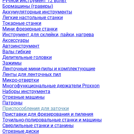
Ручной инструмент 12 вольт
Бормашины (граверы)
Аккумуляторные инструменты
Легкие настольные станки
Токарные станки
Мини фрезерные станки
Инструмент для склейки, пайки, нагрева
Аксессуары
Автоинструмент
Валы гибкие
Делительные головки
Зажимы
Ленточные мини-пилы и комплектующие
Ленты для ленточных пил
Микро-отвертки
Многофункциональные держатели Proxxon
Наборы инструмента
Отрезные машины
Патроны
Приспособления для заточки
Приставки для фрезерования и пиления
Точильно-полировальные станки и машины
Сверлильные станки и станины
Отрезные диски