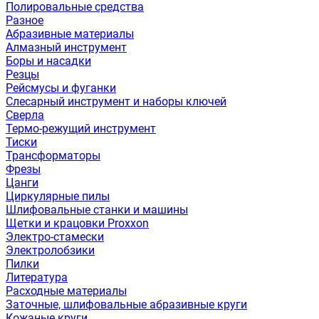
Полировальные средства
Разное
Абразивные материалы
Алмазный инструмент
Боры и насадки
Резцы
Рейсмусы и фуганки
Слесарный инструмент и наборы ключей
Сверла
Термо-режущий инструмент
Тиски
Трансформаторы
Фрезы
Цанги
Циркулярные пилы
Шлифовальные станки и машины
Щетки и крацовки Proxxon
Электро-стамески
Электролобзики
Пилки
Литература
Расходные материалы
Заточные, шлифовальные абразивные круги
Кожаные круги