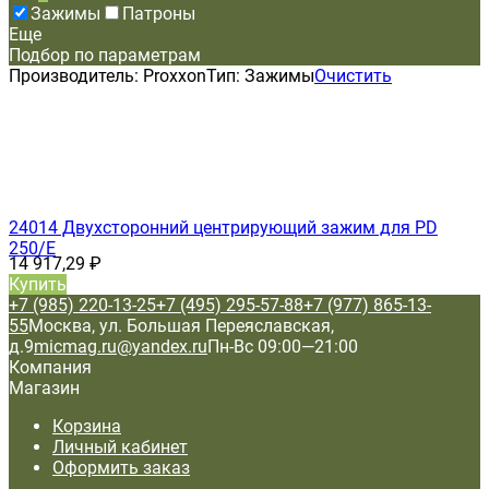
Зажимы
Патроны
Еще
Подбор по параметрам
Производитель:
Proxxon
Тип:
Зажимы
Очистить
24014 Двухсторонний центрирующий зажим для PD
250/E
14 917,29
₽
Купить
+7 (985) 220-13-25
+7 (495) 295-57-88
+7 (977) 865-13-
55
Москва, ул. Большая Переяславская,
д.9
micmag.ru@yandex.ru
Пн-Вс 09:00—21:00
Компания
Магазин
Корзина
Личный кабинет
Оформить заказ