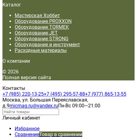
Каталог
Мастерская Хоббит
Оборудование PROXXON
Оборудование TORMEK
Оборудование JET
Оборудование STRONG
Оборудование и инструмент
Расходные материалы
О компании
© 2026
Полная версия сайта
Контакты
+7 (985) 220-13-25
+7 (495) 295-57-88
+7 (977) 865-13-55
Москва, ул. Большая Переяславская,
д.9
micmag.ru@yandex.ru
Пн-Вс 09:00—21:00
Личный кабинет
Избранное
Сравнение
Товар в сравнении