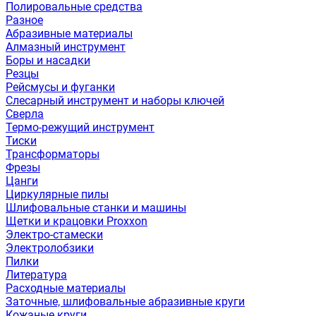
Полировальные средства
Разное
Абразивные материалы
Алмазный инструмент
Боры и насадки
Резцы
Рейсмусы и фуганки
Слесарный инструмент и наборы ключей
Сверла
Термо-режущий инструмент
Тиски
Трансформаторы
Фрезы
Цанги
Циркулярные пилы
Шлифовальные станки и машины
Щетки и крацовки Proxxon
Электро-стамески
Электролобзики
Пилки
Литература
Расходные материалы
Заточные, шлифовальные абразивные круги
Кожаные круги