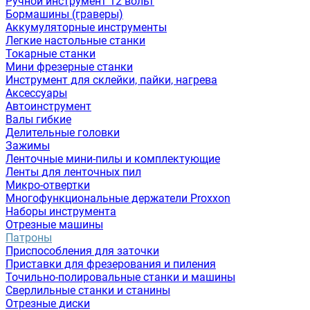
Ручной инструмент 12 вольт
Бормашины (граверы)
Аккумуляторные инструменты
Легкие настольные станки
Токарные станки
Мини фрезерные станки
Инструмент для склейки, пайки, нагрева
Аксессуары
Автоинструмент
Валы гибкие
Делительные головки
Зажимы
Ленточные мини-пилы и комплектующие
Ленты для ленточных пил
Микро-отвертки
Многофункциональные держатели Proxxon
Наборы инструмента
Отрезные машины
Патроны
Приспособления для заточки
Приставки для фрезерования и пиления
Точильно-полировальные станки и машины
Сверлильные станки и станины
Отрезные диски