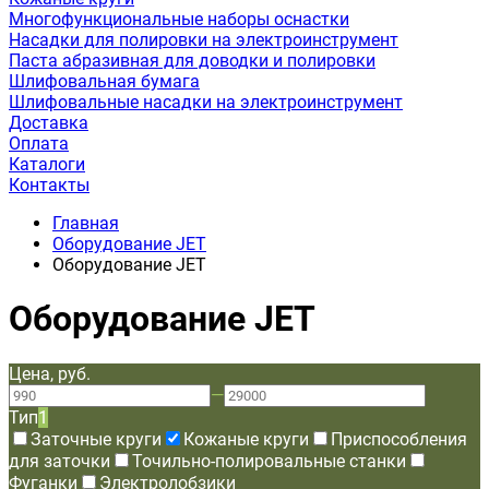
Многофункциональные наборы оснастки
Насадки для полировки на электроинструмент
Паста абразивная для доводки и полировки
Шлифовальная бумага
Шлифовальные насадки на электроинструмент
Доставка
Оплата
Каталоги
Контакты
Главная
Оборудование JET
Оборудование JET
Оборудование JET
Цена, руб.
—
Тип
1
Заточные круги
Кожаные круги
Приспособления
для заточки
Точильно-полировальные станки
Фуганки
Электролобзики