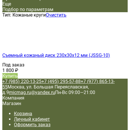
Еще
Подбор по параметрам
Тип:
Кожаные круги
Очистить
Съемный кожаный диск 230х30х12 мм (JSSG-10)
Под заказ
1 800
₽
Купить
+7 (985) 220-13-25
+7 (495) 295-57-88
+7 (977) 865-13-
55
Москва, ул. Большая Переяславская,
д.9
micmag.ru@yandex.ru
Пн-Вс 09:00—21:00
Компания
Магазин
Корзина
Личный кабинет
Оформить заказ