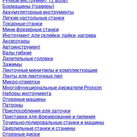
Ручной инструмент 12 вольт
Бормашины (граверы)
Аккумуляторные инструменты
Легкие настольные станки
Токарные станки
Мини фрезерные станки
Инструмент для склейки, пайки, нагрева
Аксессуары
Автоинструмент
Валы гибкие
Делительные головки
Зажимы
Ленточные мини-пилы и комплектующие
Ленты для ленточных пил
Микро-отвертки
Многофункциональные держатели Proxxon
Наборы инструмента
Отрезные машины
Патроны
Приспособления для заточки
Приставки для фрезерования и пиления
Точильно-полировальные станки и машины
Сверлильные станки и станины
Отрезные диски