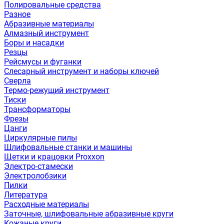
Полировальные средства
Разное
Абразивные материалы
Алмазный инструмент
Боры и насадки
Резцы
Рейсмусы и фуганки
Слесарный инструмент и наборы ключей
Сверла
Термо-режущий инструмент
Тиски
Трансформаторы
Фрезы
Цанги
Циркулярные пилы
Шлифовальные станки и машины
Щетки и крацовки Proxxon
Электро-стамески
Электролобзики
Пилки
Литература
Расходные материалы
Заточные, шлифовальные абразивные круги
Кожаные круги