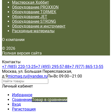
Мастерская Хоббит
Оборудование PROXXON
Оборудование TORMEK
Оборудование JET
Оборудование STRONG
Оборудование и инструмент
Расходные материалы
О компании
© 2026
Полная версия сайта
Контакты
+7 (985) 220-13-25
+7 (495) 295-57-88
+7 (977) 865-13-55
Москва, ул. Большая Переяславская,
д.9
micmag.ru@yandex.ru
Пн-Вс 09:00—21:00
Личный кабинет
Избранное
Сравнение
Товар в сравнении
Вход
Регистрация