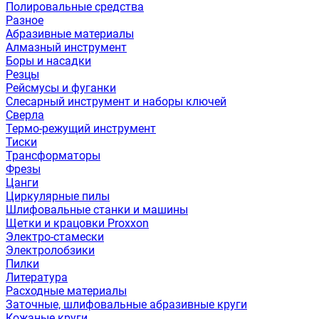
Полировальные средства
Разное
Абразивные материалы
Алмазный инструмент
Боры и насадки
Резцы
Рейсмусы и фуганки
Слесарный инструмент и наборы ключей
Сверла
Термо-режущий инструмент
Тиски
Трансформаторы
Фрезы
Цанги
Циркулярные пилы
Шлифовальные станки и машины
Щетки и крацовки Proxxon
Электро-стамески
Электролобзики
Пилки
Литература
Расходные материалы
Заточные, шлифовальные абразивные круги
Кожаные круги