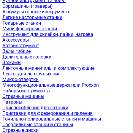
Ручной инструмент 12 вольт
Бормашины (граверы)
Аккумуляторные инструменты
Легкие настольные станки
Токарные станки
Мини фрезерные станки
Инструмент для склейки, пайки, нагрева
Аксессуары
Автоинструмент
Валы гибкие
Делительные головки
Зажимы
Ленточные мини-пилы и комплектующие
Ленты для ленточных пил
Микро-отвертки
Многофункциональные держатели Proxxon
Наборы инструмента
Отрезные машины
Патроны
Приспособления для заточки
Приставки для фрезерования и пиления
Точильно-полировальные станки и машины
Сверлильные станки и станины
Отрезные диски