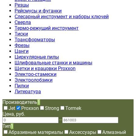
Резцы
Рейсмусы и фуганки
Слесарный инструмент и наборы ключей
Сверла
Термо-режущий инструмент
Тиски
Трансформаторы
Фрезы
Цанги
Циркулярные пилы
Шлифовальные станки и машины
Щетки и крацовки Proxxon
Электро-стамески
Электролобзики
Пилки
Литература
Производитель
1
Jet
Proxxon
Strong
Tormek
Цена, руб.
—
Тип
1
Абразивные материалы
Аксессуары
Алмазный