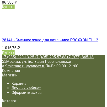
86 580
₽
Купить
28141 - Сменное жало для паяльника PROXXON ЕL 12
1 016,76
₽
Купить
+7 (985) 220-13-25
+7 (495) 295-57-88
+7 (977) 865-13-
55
Москва, ул. Большая Переяславская,
д.9
micmag.ru@yandex.ru
Пн-Вс 09:00—21:00
Компания
Магазин
Корзина
Личный кабинет
Оформить заказ
Каталог