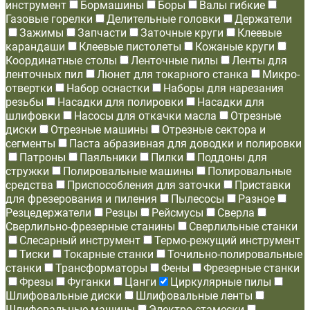
инструмент
Бормашины
Боры
Валы гибкие
Газовые горелки
Делительные головки
Держатели
Зажимы
Запчасти
Заточные круги
Клеевые
карандаши
Клеевые пистолеты
Кожаные круги
Координатные столы
Ленточные пилы
Ленты для
ленточных пил
Люнет для токарного станка
Микро-
отвертки
Набор оснастки
Наборы для нарезания
резьбы
Насадки для полировки
Насадки для
шлифовки
Насосы для откачки масла
Отрезные
диски
Отрезные машины
Отрезные сектора и
сегменты
Паста абразивная для доводки и полировки
Патроны
Паяльники
Пилки
Поддоны для
стружки
Полировальные машины
Полировальные
средства
Приспособления для заточки
Приставки
для фрезерования и пиления
Пылесосы
Разное
Резцедержатели
Резцы
Рейсмусы
Сверла
Сверлильно-фрезерные станины
Сверлильные станки
Слесарный инструмент
Термо-режущий инструмент
Тиски
Токарные станки
Точильно-полировальные
станки
Трансформаторы
Фены
Фрезерные станки
Фрезы
Фуганки
Цанги
Циркулярные пилы
Шлифовальные диски
Шлифовальные ленты
Шлифовальные машины
Электро-стамески