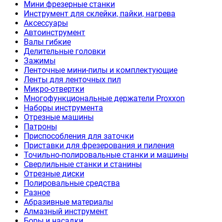
Мини фрезерные станки
Инструмент для склейки, пайки, нагрева
Аксессуары
Автоинструмент
Валы гибкие
Делительные головки
Зажимы
Ленточные мини-пилы и комплектующие
Ленты для ленточных пил
Микро-отвертки
Многофункциональные держатели Proxxon
Наборы инструмента
Отрезные машины
Патроны
Приспособления для заточки
Приставки для фрезерования и пиления
Точильно-полировальные станки и машины
Сверлильные станки и станины
Отрезные диски
Полировальные средства
Разное
Абразивные материалы
Алмазный инструмент
Боры и насадки