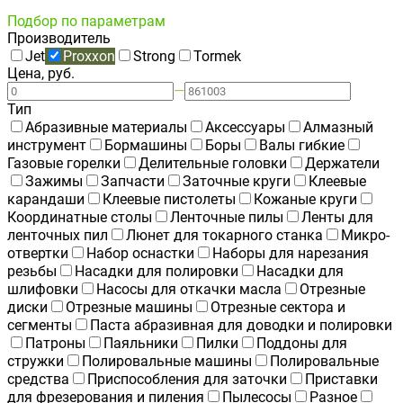
Подбор по параметрам
Производитель
Jet
Proxxon
Strong
Tormek
Цена, руб.
—
Тип
Абразивные материалы
Аксессуары
Алмазный
инструмент
Бормашины
Боры
Валы гибкие
Газовые горелки
Делительные головки
Держатели
Зажимы
Запчасти
Заточные круги
Клеевые
карандаши
Клеевые пистолеты
Кожаные круги
Координатные столы
Ленточные пилы
Ленты для
ленточных пил
Люнет для токарного станка
Микро-
отвертки
Набор оснастки
Наборы для нарезания
резьбы
Насадки для полировки
Насадки для
шлифовки
Насосы для откачки масла
Отрезные
диски
Отрезные машины
Отрезные сектора и
сегменты
Паста абразивная для доводки и полировки
Патроны
Паяльники
Пилки
Поддоны для
стружки
Полировальные машины
Полировальные
средства
Приспособления для заточки
Приставки
для фрезерования и пиления
Пылесосы
Разное