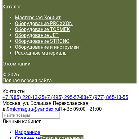
Каталог
Мастерская Хоббит
Оборудование PROXXON
Оборудование TORMEK
Оборудование JET
Оборудование STRONG
Оборудование и инструмент
Расходные материалы
О компании
© 2026
Полная версия сайта
Контакты
+7 (985) 220-13-25
+7 (495) 295-57-88
+7 (977) 865-13-55
Москва, ул. Большая Переяславская,
д.9
micmag.ru@yandex.ru
Пн-Вс 09:00—21:00
Личный кабинет
Избранное
Сравнение
Товар в сравнении