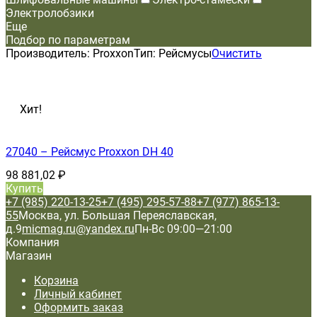
Электролобзики
Еще
Подбор по параметрам
Производитель:
Proxxon
Тип:
Рейсмусы
Очистить
Хит!
27040 – Рейсмус Proxxon DH 40
98 881,02
₽
Купить
+7 (985) 220-13-25
+7 (495) 295-57-88
+7 (977) 865-13-
55
Москва, ул. Большая Переяславская,
д.9
micmag.ru@yandex.ru
Пн-Вс 09:00—21:00
Компания
Магазин
Корзина
Личный кабинет
Оформить заказ