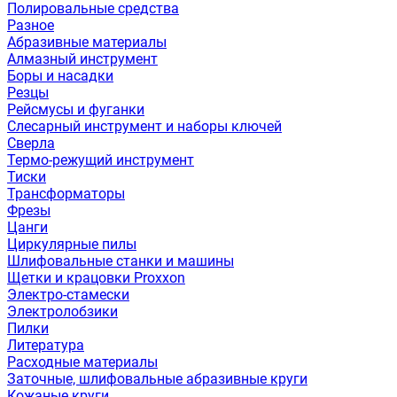
Полировальные средства
Разное
Абразивные материалы
Алмазный инструмент
Боры и насадки
Резцы
Рейсмусы и фуганки
Слесарный инструмент и наборы ключей
Сверла
Термо-режущий инструмент
Тиски
Трансформаторы
Фрезы
Цанги
Циркулярные пилы
Шлифовальные станки и машины
Щетки и крацовки Proxxon
Электро-стамески
Электролобзики
Пилки
Литература
Расходные материалы
Заточные, шлифовальные абразивные круги
Кожаные круги