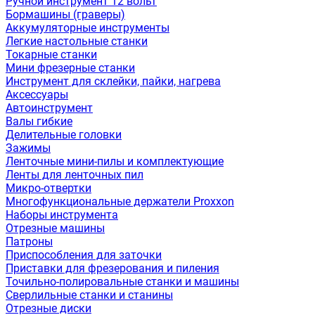
Ручной инструмент 12 вольт
Бормашины (граверы)
Аккумуляторные инструменты
Легкие настольные станки
Токарные станки
Мини фрезерные станки
Инструмент для склейки, пайки, нагрева
Аксессуары
Автоинструмент
Валы гибкие
Делительные головки
Зажимы
Ленточные мини-пилы и комплектующие
Ленты для ленточных пил
Микро-отвертки
Многофункциональные держатели Proxxon
Наборы инструмента
Отрезные машины
Патроны
Приспособления для заточки
Приставки для фрезерования и пиления
Точильно-полировальные станки и машины
Сверлильные станки и станины
Отрезные диски