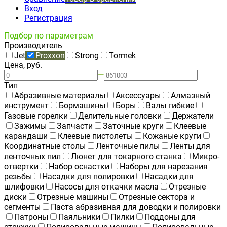
Вход
Регистрация
Подбор по параметрам
Производитель
Jet
Proxxon
Strong
Tormek
Цена, руб.
—
Тип
Абразивные материалы
Аксессуары
Алмазный
инструмент
Бормашины
Боры
Валы гибкие
Газовые горелки
Делительные головки
Держатели
Зажимы
Запчасти
Заточные круги
Клеевые
карандаши
Клеевые пистолеты
Кожаные круги
Координатные столы
Ленточные пилы
Ленты для
ленточных пил
Люнет для токарного станка
Микро-
отвертки
Набор оснастки
Наборы для нарезания
резьбы
Насадки для полировки
Насадки для
шлифовки
Насосы для откачки масла
Отрезные
диски
Отрезные машины
Отрезные сектора и
сегменты
Паста абразивная для доводки и полировки
Патроны
Паяльники
Пилки
Поддоны для