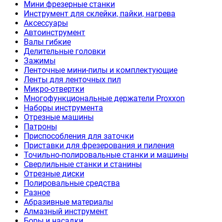
Мини фрезерные станки
Инструмент для склейки, пайки, нагрева
Аксессуары
Автоинструмент
Валы гибкие
Делительные головки
Зажимы
Ленточные мини-пилы и комплектующие
Ленты для ленточных пил
Микро-отвертки
Многофункциональные держатели Proxxon
Наборы инструмента
Отрезные машины
Патроны
Приспособления для заточки
Приставки для фрезерования и пиления
Точильно-полировальные станки и машины
Сверлильные станки и станины
Отрезные диски
Полировальные средства
Разное
Абразивные материалы
Алмазный инструмент
Боры и насадки