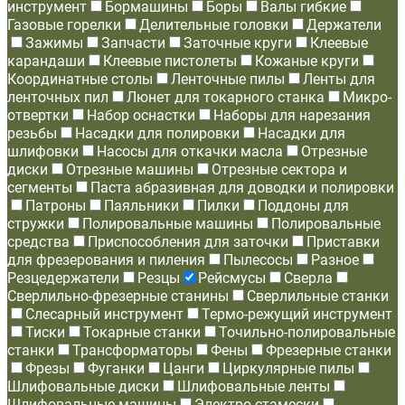
инструмент
Бормашины
Боры
Валы гибкие
Газовые горелки
Делительные головки
Держатели
Зажимы
Запчасти
Заточные круги
Клеевые
карандаши
Клеевые пистолеты
Кожаные круги
Координатные столы
Ленточные пилы
Ленты для
ленточных пил
Люнет для токарного станка
Микро-
отвертки
Набор оснастки
Наборы для нарезания
резьбы
Насадки для полировки
Насадки для
шлифовки
Насосы для откачки масла
Отрезные
диски
Отрезные машины
Отрезные сектора и
сегменты
Паста абразивная для доводки и полировки
Патроны
Паяльники
Пилки
Поддоны для
стружки
Полировальные машины
Полировальные
средства
Приспособления для заточки
Приставки
для фрезерования и пиления
Пылесосы
Разное
Резцедержатели
Резцы
Рейсмусы
Сверла
Сверлильно-фрезерные станины
Сверлильные станки
Слесарный инструмент
Термо-режущий инструмент
Тиски
Токарные станки
Точильно-полировальные
станки
Трансформаторы
Фены
Фрезерные станки
Фрезы
Фуганки
Цанги
Циркулярные пилы
Шлифовальные диски
Шлифовальные ленты
Шлифовальные машины
Электро-стамески