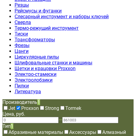
Резцы
Рейсмусы и фуганки
Слесарный инструмент и наборы ключей
Сверла
Термо-режущий инструмент
Тиски
Трансформаторы
Фрезы
Цанги
Циркулярные пилы
Шлифовальные станки и машины
Щетки и крацовки Proxxon
Электро-стамески
Электролобзики
Пилки
Литература
Производитель
1
Jet
Proxxon
Strong
Tormek
Цена, руб.
—
Тип
1
Абразивные материалы
Аксессуары
Алмазный