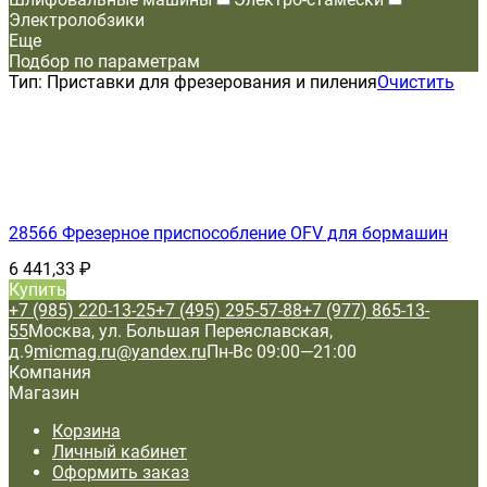
Электролобзики
Еще
Подбор по параметрам
Тип:
Приставки для фрезерования и пиления
Очистить
28566 Фрезерное приспособление OFV для бормашин
6 441,33
₽
Купить
+7 (985) 220-13-25
+7 (495) 295-57-88
+7 (977) 865-13-
55
Москва, ул. Большая Переяславская,
д.9
micmag.ru@yandex.ru
Пн-Вс 09:00—21:00
Компания
Магазин
Корзина
Личный кабинет
Оформить заказ