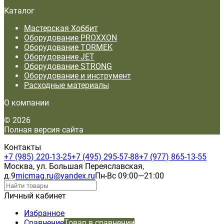
Каталог
Мастерская Хоббит
Оборудование PROXXON
Оборудование TORMEK
Оборудование JET
Оборудование STRONG
Оборудование и инструмент
Расходные материалы
О компании
© 2026
Полная версия сайта
Контакты
+7 (985) 220-13-25
+7 (495) 295-57-88
+7 (977) 865-13-55
Москва, ул. Большая Переяславская,
д.9
micmag.ru@yandex.ru
Пн-Вс 09:00—21:00
Личный кабинет
Избранное
Сравнение
Товар в сравнении