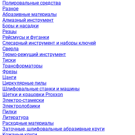
Полировальные средства
Разное
Абразивные материалы
Алмазный инструмент
Боры и насадки
Резцы
Рейсмусы и фуганки
Слесарный инструмент и наборы ключей
Сверла
Термо-режущий инструмент
Тиски
Трансформаторы
Фрезы
Цанги
Циркулярные пилы
Шлифовальные станки и машины
Щетки и крацовки Proxxon
Электро-стамески
Электролобзики
Пилки
Литература
Расходные материалы
Заточные, шлифовальные абразивные круги
Кожаные круги