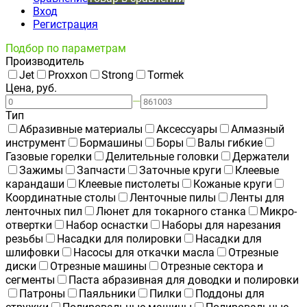
Вход
Регистрация
Подбор по параметрам
Производитель
Jet
Proxxon
Strong
Tormek
Цена, руб.
—
Тип
Абразивные материалы
Аксессуары
Алмазный
инструмент
Бормашины
Боры
Валы гибкие
Газовые горелки
Делительные головки
Держатели
Зажимы
Запчасти
Заточные круги
Клеевые
карандаши
Клеевые пистолеты
Кожаные круги
Координатные столы
Ленточные пилы
Ленты для
ленточных пил
Люнет для токарного станка
Микро-
отвертки
Набор оснастки
Наборы для нарезания
резьбы
Насадки для полировки
Насадки для
шлифовки
Насосы для откачки масла
Отрезные
диски
Отрезные машины
Отрезные сектора и
сегменты
Паста абразивная для доводки и полировки
Патроны
Паяльники
Пилки
Поддоны для