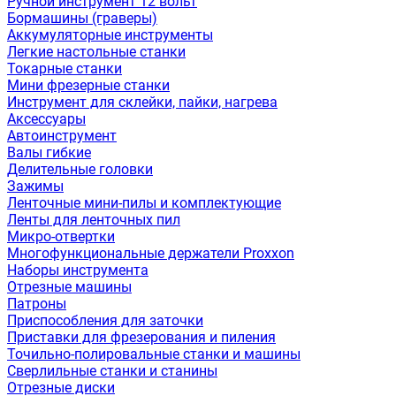
Ручной инструмент 12 вольт
Бормашины (граверы)
Аккумуляторные инструменты
Легкие настольные станки
Токарные станки
Мини фрезерные станки
Инструмент для склейки, пайки, нагрева
Аксессуары
Автоинструмент
Валы гибкие
Делительные головки
Зажимы
Ленточные мини-пилы и комплектующие
Ленты для ленточных пил
Микро-отвертки
Многофункциональные держатели Proxxon
Наборы инструмента
Отрезные машины
Патроны
Приспособления для заточки
Приставки для фрезерования и пиления
Точильно-полировальные станки и машины
Сверлильные станки и станины
Отрезные диски