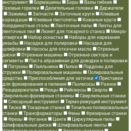
инструмент
Бормашины
Боры
Валы гибкие
Газовые горелки
Делительные головки
Держатели
Зажимы
Запчасти
Заточные круги
Клеевые
карандаши
Клеевые пистолеты
Кожаные круги
Координатные столы
Ленточные пилы
Ленты для
ленточных пил
Люнет для токарного станка
Микро-
отвертки
Набор оснастки
Наборы для нарезания
резьбы
Насадки для полировки
Насадки для
шлифовки
Насосы для откачки масла
Отрезные
диски
Отрезные машины
Отрезные сектора и
сегменты
Паста абразивная для доводки и полировки
Патроны
Паяльники
Пилки
Поддоны для
стружки
Полировальные машины
Полировальные
средства
Приспособления для заточки
Приставки
для фрезерования и пиления
Пылесосы
Разное
Резцедержатели
Резцы
Рейсмусы
Сверла
Сверлильно-фрезерные станины
Сверлильные станки
Слесарный инструмент
Термо-режущий инструмент
Тиски
Токарные станки
Точильно-полировальные
станки
Трансформаторы
Фены
Фрезерные станки
Фрезы
Фуганки
Цанги
Циркулярные пилы
Шлифовальные диски
Шлифовальные ленты
Шлифовальные машины
Электро-стамески