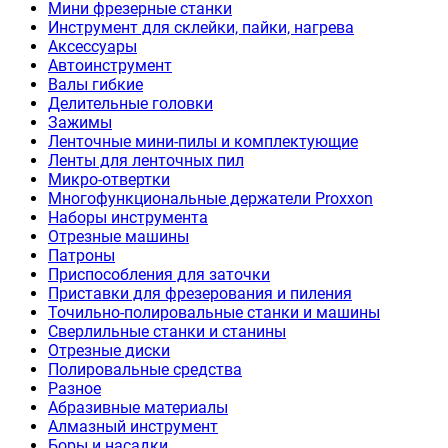
Мини фрезерные станки
Инструмент для склейки, пайки, нагрева
Аксессуары
Автоинструмент
Валы гибкие
Делительные головки
Зажимы
Ленточные мини-пилы и комплектующие
Ленты для ленточных пил
Микро-отвертки
Многофункциональные держатели Proxxon
Наборы инструмента
Отрезные машины
Патроны
Приспособления для заточки
Приставки для фрезерования и пиления
Точильно-полировальные станки и машины
Сверлильные станки и станины
Отрезные диски
Полировальные средства
Разное
Абразивные материалы
Алмазный инструмент
Боры и насадки