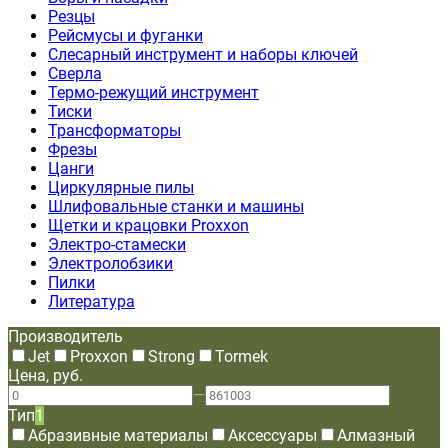
Резцы
Рейсмусы и фуганки
Слесарный инструмент и наборы ключей
Сверла
Термо-режущий инструмент
Тиски
Трансформаторы
Фрезы
Цанги
Циркулярные пилы
Шлифовальные станки и машины
Щетки и крацовки Proxxon
Электро-стамески
Электролобзики
Пилки
Литература
Производитель
Jet
Proxxon
Strong
Tormek
Цена, руб.
—
Тип
1
Абразивные материалы
Аксессуары
Алмазный