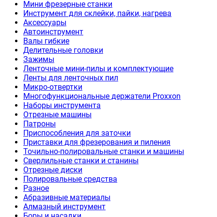
Мини фрезерные станки
Инструмент для склейки, пайки, нагрева
Аксессуары
Автоинструмент
Валы гибкие
Делительные головки
Зажимы
Ленточные мини-пилы и комплектующие
Ленты для ленточных пил
Микро-отвертки
Многофункциональные держатели Proxxon
Наборы инструмента
Отрезные машины
Патроны
Приспособления для заточки
Приставки для фрезерования и пиления
Точильно-полировальные станки и машины
Сверлильные станки и станины
Отрезные диски
Полировальные средства
Разное
Абразивные материалы
Алмазный инструмент
Боры и насадки