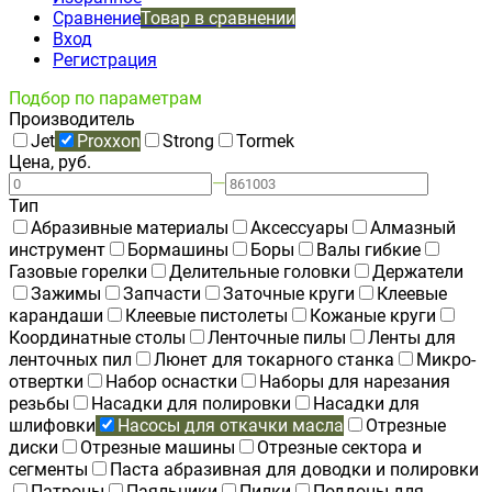
Сравнение
Товар в сравнении
Вход
Регистрация
Подбор по параметрам
Производитель
Jet
Proxxon
Strong
Tormek
Цена, руб.
—
Тип
Абразивные материалы
Аксессуары
Алмазный
инструмент
Бормашины
Боры
Валы гибкие
Газовые горелки
Делительные головки
Держатели
Зажимы
Запчасти
Заточные круги
Клеевые
карандаши
Клеевые пистолеты
Кожаные круги
Координатные столы
Ленточные пилы
Ленты для
ленточных пил
Люнет для токарного станка
Микро-
отвертки
Набор оснастки
Наборы для нарезания
резьбы
Насадки для полировки
Насадки для
шлифовки
Насосы для откачки масла
Отрезные
диски
Отрезные машины
Отрезные сектора и
сегменты
Паста абразивная для доводки и полировки
Патроны
Паяльники
Пилки
Поддоны для