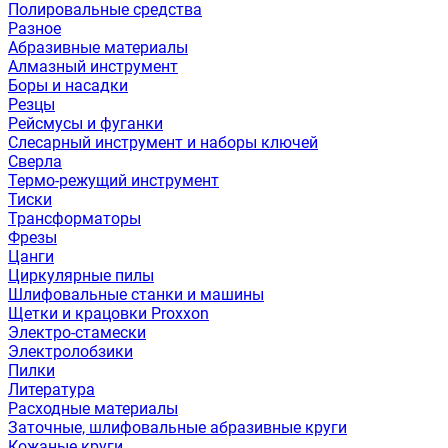
Полировальные средства
Разное
Абразивные материалы
Алмазный инструмент
Боры и насадки
Резцы
Рейсмусы и фуганки
Слесарный инструмент и наборы ключей
Сверла
Термо-режущий инструмент
Тиски
Трансформаторы
Фрезы
Цанги
Циркулярные пилы
Шлифовальные станки и машины
Щетки и крацовки Proxxon
Электро-стамески
Электролобзики
Пилки
Литература
Расходные материалы
Заточные, шлифовальные абразивные круги
Кожаные круги