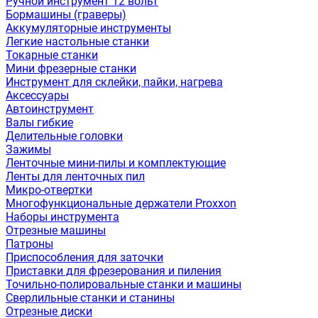
Ручной инструмент 12 вольт
Бормашины (граверы)
Аккумуляторные инструменты
Легкие настольные станки
Токарные станки
Мини фрезерные станки
Инструмент для склейки, пайки, нагрева
Аксессуары
Автоинструмент
Валы гибкие
Делительные головки
Зажимы
Ленточные мини-пилы и комплектующие
Ленты для ленточных пил
Микро-отвертки
Многофункциональные держатели Proxxon
Наборы инструмента
Отрезные машины
Патроны
Приспособления для заточки
Приставки для фрезерования и пиления
Точильно-полировальные станки и машины
Сверлильные станки и станины
Отрезные диски