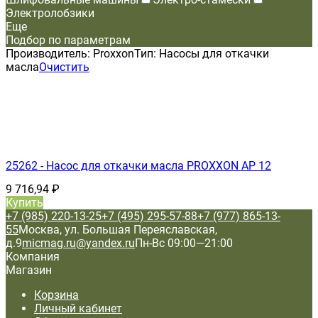
Электролобзики
Еще
Подбор по параметрам
Производитель:
Proxxon
Тип:
Насосы для откачки
масла
Очистить
25262 - Насос для откачки масла PROXXON АР 12
9 716,94
₽
Купить
+7 (985) 220-13-25
+7 (495) 295-57-88
+7 (977) 865-13-
55
Москва, ул. Большая Переяславская,
д.9
micmag.ru@yandex.ru
Пн-Вс 09:00—21:00
Компания
Магазин
Корзина
Личный кабинет