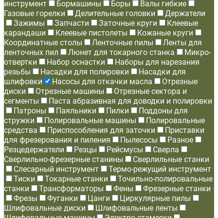
инструмент
Бормашины
Боры
Валы гибкие
Газовые горелки
Делительные головки
Держатели
Зажимы
Запчасти
Заточные круги
Клеевые
карандаши
Клеевые пистолеты
Кожаные круги
Координатные столы
Ленточные пилы
Ленты для
ленточных пил
Люнет для токарного станка
Микро-
отвертки
Набор оснастки
Наборы для нарезания
резьбы
Насадки для полировки
Насадки для
шлифовки
Насосы для откачки масла
Отрезные
диски
Отрезные машины
Отрезные сектора и
сегменты
Паста абразивная для доводки и полировки
Патроны
Паяльники
Пилки
Поддоны для
стружки
Полировальные машины
Полировальные
средства
Приспособления для заточки
Приставки
для фрезерования и пиления
Пылесосы
Разное
Резцедержатели
Резцы
Рейсмусы
Сверла
Сверлильно-фрезерные станины
Сверлильные станки
Слесарный инструмент
Термо-режущий инструмент
Тиски
Токарные станки
Точильно-полировальные
станки
Трансформаторы
Фены
Фрезерные станки
Фрезы
Фуганки
Цанги
Циркулярные пилы
Шлифовальные диски
Шлифовальные ленты
Шлифовальные машины
Электро-стамески