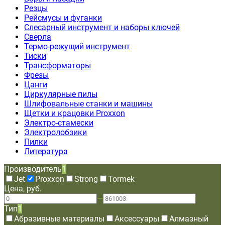
Резцы
Рейсмусы и фуганки
Слесарный инструмент и наборы ключей
Сверла
Термо-режущий инструмент
Тиски
Трансформаторы
Фрезы
Цанги
Циркулярные пилы
Шлифовальные станки и машины
Щетки и крацовки Proxxon
Электро-стамески
Электролобзики
Пилки
Литература
Производитель
1
Jet
Proxxon
Strong
Tormek
Цена, руб.
—
Тип
1
Абразивные материалы
Аксессуары
Алмазный