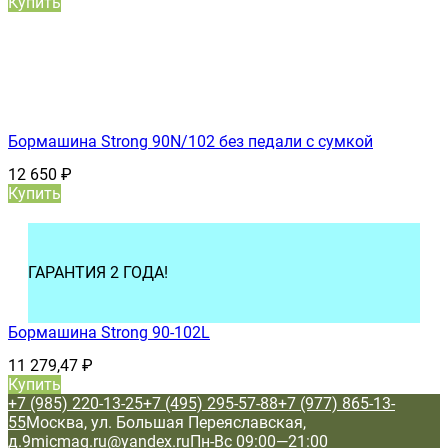
Купить
Бормашина Strong 90N/102 без педали с сумкой
12 650
₽
Купить
ГАРАНТИЯ 2 ГОДА!
Бормашина Strong 90-102L
11 279,47
₽
Купить
+7 (985) 220-13-25
+7 (495) 295-57-88
+7 (977) 865-13-
55
Москва, ул. Большая Переяславская,
д.9
micmag.ru@yandex.ru
Пн-Вс 09:00—21:00