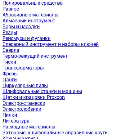
Полировальные средства
Разное
Абразивные материалы
Алмазный инструмент
Боры и насадки
Резцы
Рейсмусы и фуганки
Слесарный инструмент и наборы ключей
Сверла
Термо-режущий инструмент
Тиски
Трансформаторы
Фрезы
Цанги
Циркулярные пилы
Шлифовальные станки и машины
Щетки и крацовки Proxxon
Электро-стамески
Электролобзики
Пилки
Литература
Расходные материалы
Заточные, шлифовальные абразивные круги
Кожаные круги