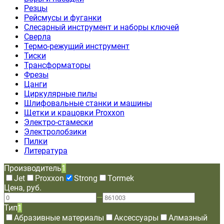
Резцы
Рейсмусы и фуганки
Слесарный инструмент и наборы ключей
Сверла
Термо-режущий инструмент
Тиски
Трансформаторы
Фрезы
Цанги
Циркулярные пилы
Шлифовальные станки и машины
Щетки и крацовки Proxxon
Электро-стамески
Электролобзики
Пилки
Литература
Производитель
1
Jet
Proxxon
Strong
Tormek
Цена, руб.
—
Тип
1
Абразивные материалы
Аксессуары
Алмазный