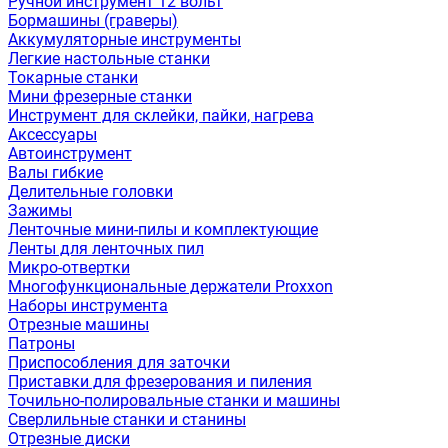
Ручной инструмент 12 вольт
Бормашины (граверы)
Аккумуляторные инструменты
Легкие настольные станки
Токарные станки
Мини фрезерные станки
Инструмент для склейки, пайки, нагрева
Аксессуары
Автоинструмент
Валы гибкие
Делительные головки
Зажимы
Ленточные мини-пилы и комплектующие
Ленты для ленточных пил
Микро-отвертки
Многофункциональные держатели Proxxon
Наборы инструмента
Отрезные машины
Патроны
Приспособления для заточки
Приставки для фрезерования и пиления
Точильно-полировальные станки и машины
Сверлильные станки и станины
Отрезные диски