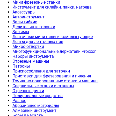
Мини фрезерные станки
Инструмент для склейки, пайки, нагрева
Аксессуары
Автоинструмент
Валы гибкие
Делительные головки
Зажимы
Ленточные мини-пилы и комплектующие
Ленты для ленточных пил
Микро-отвертки
Многофункциональные держатели Proxxon
Наборы инструмента
Отрезные машины
Патроны
Приспособления для заточки
Приставки для фрезерования и пиления
Точильно-полировальные станки и машины
Сверлильные станки и станины
Отрезные диски
Полировальные средства
Разное
Абразивные материалы
Алмазный инструмент
Боры и насадки