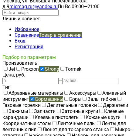
Москва, ул. Большая Переяславская,
д.9
micmag.ru@yandex.ru
Пн-Вс 09:00—21:00
Личный кабинет
Избранное
Сравнение
Товар в сравнении
Вход
Регистрация
Подбор по параметрам
Производитель
Jet
Proxxon
Strong
Tormek
Цена, руб.
—
Тип
Абразивные материалы
Аксессуары
Алмазный
инструмент
Бормашины
Боры
Валы гибкие
Газовые горелки
Делительные головки
Держатели
Зажимы
Запчасти
Заточные круги
Клеевые
карандаши
Клеевые пистолеты
Кожаные круги
Координатные столы
Ленточные пилы
Ленты для
ленточных пил
Люнет для токарного станка
Микро-
отвертки
Набор оснастки
Наборы для нарезания