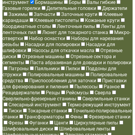
инструмент
Бормашины
Боры
Валы гибкие
Газовые горелки
Делительные головки
Держатели
Зажимы
Запчасти
Заточные круги
Клеевые
карандаши
Клеевые пистолеты
Кожаные круги
Координатные столы
Ленточные пилы
Ленты для
ленточных пил
Люнет для токарного станка
Микро-
отвертки
Набор оснастки
Наборы для нарезания
резьбы
Насадки для полировки
Насадки для
шлифовки
Насосы для откачки масла
Отрезные
диски
Отрезные машины
Отрезные сектора и
сегменты
Паста абразивная для доводки и полировки
Патроны
Паяльники
Пилки
Поддоны для
стружки
Полировальные машины
Полировальные
средства
Приспособления для заточки
Приставки
для фрезерования и пиления
Пылесосы
Разное
Резцедержатели
Резцы
Рейсмусы
Сверла
Сверлильно-фрезерные станины
Сверлильные станки
Слесарный инструмент
Термо-режущий инструмент
Тиски
Токарные станки
Точильно-полировальные
станки
Трансформаторы
Фены
Фрезерные станки
Фрезы
Фуганки
Цанги
Циркулярные пилы
Шлифовальные диски
Шлифовальные ленты
Шлифовальные машины
Электро-стамески