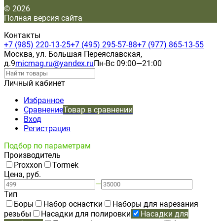
© 2026
Полная версия сайта
Контакты
+7 (985) 220-13-25
+7 (495) 295-57-88
+7 (977) 865-13-55
Москва, ул. Большая Переяславская,
д.9
micmag.ru@yandex.ru
Пн-Вс 09:00—21:00
Личный кабинет
Избранное
Сравнение
Товар в сравнении
Вход
Регистрация
Подбор по параметрам
Производитель
Proxxon
Tormek
Цена, руб.
—
Тип
Боры
Набор оснастки
Наборы для нарезания
резьбы
Насадки для полировки
Насадки для