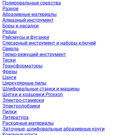
Полировальные средства
Разное
Абразивные материалы
Алмазный инструмент
Боры и насадки
Резцы
Рейсмусы и фуганки
Слесарный инструмент и наборы ключей
Сверла
Термо-режущий инструмент
Тиски
Трансформаторы
Фрезы
Цанги
Циркулярные пилы
Шлифовальные станки и машины
Щетки и крацовки Proxxon
Электро-стамески
Электролобзики
Пилки
Литература
Расходные материалы
Заточные, шлифовальные абразивные круги
Кожаные круги