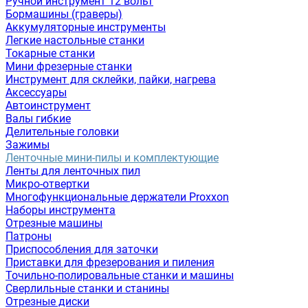
Ручной инструмент 12 вольт
Бормашины (граверы)
Аккумуляторные инструменты
Легкие настольные станки
Токарные станки
Мини фрезерные станки
Инструмент для склейки, пайки, нагрева
Аксессуары
Автоинструмент
Валы гибкие
Делительные головки
Зажимы
Ленточные мини-пилы и комплектующие
Ленты для ленточных пил
Микро-отвертки
Многофункциональные держатели Proxxon
Наборы инструмента
Отрезные машины
Патроны
Приспособления для заточки
Приставки для фрезерования и пиления
Точильно-полировальные станки и машины
Сверлильные станки и станины
Отрезные диски