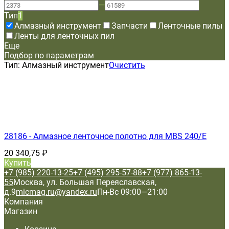
—
Тип
1
Алмазный инструмент
Запчасти
Ленточные пилы
Ленты для ленточных пил
Еще
Подбор по параметрам
Тип:
Алмазный инструмент
Очистить
28186 - Алмазное ленточное полотно для MBS 240/E
20 340,75
₽
Купить
+7 (985) 220-13-25
+7 (495) 295-57-88
+7 (977) 865-13-
55
Москва, ул. Большая Переяславская,
д.9
micmag.ru@yandex.ru
Пн-Вс 09:00—21:00
Компания
Магазин