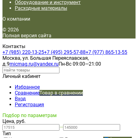
Оборудование и инструмент
Расходные материалы
О компании
© 2026
Полная версия сайта
Контакты
+7 (985) 220-13-25
+7 (495) 295-57-88
+7 (977) 865-13-55
Москва, ул. Большая Переяславская,
д.9
micmag.ru@yandex.ru
Пн-Вс 09:00—21:00
Личный кабинет
Избранное
Сравнение
Товар в сравнении
Вход
Регистрация
Подбор по параметрам
Цена, руб.
—
Тип