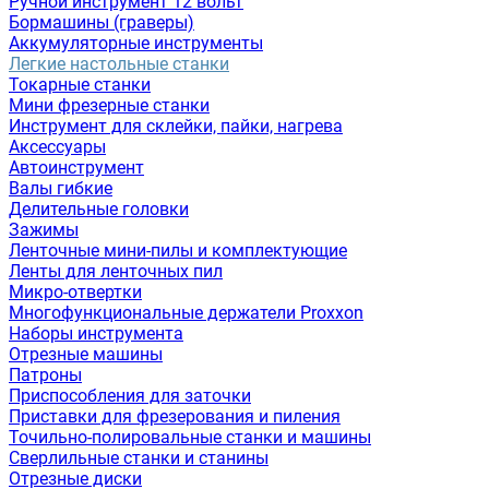
Ручной инструмент 12 вольт
Бормашины (граверы)
Аккумуляторные инструменты
Легкие настольные станки
Токарные станки
Мини фрезерные станки
Инструмент для склейки, пайки, нагрева
Аксессуары
Автоинструмент
Валы гибкие
Делительные головки
Зажимы
Ленточные мини-пилы и комплектующие
Ленты для ленточных пил
Микро-отвертки
Многофункциональные держатели Proxxon
Наборы инструмента
Отрезные машины
Патроны
Приспособления для заточки
Приставки для фрезерования и пиления
Точильно-полировальные станки и машины
Сверлильные станки и станины
Отрезные диски