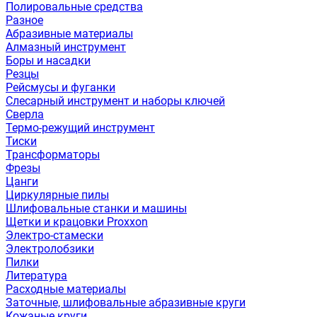
Полировальные средства
Разное
Абразивные материалы
Алмазный инструмент
Боры и насадки
Резцы
Рейсмусы и фуганки
Слесарный инструмент и наборы ключей
Сверла
Термо-режущий инструмент
Тиски
Трансформаторы
Фрезы
Цанги
Циркулярные пилы
Шлифовальные станки и машины
Щетки и крацовки Proxxon
Электро-стамески
Электролобзики
Пилки
Литература
Расходные материалы
Заточные, шлифовальные абразивные круги
Кожаные круги