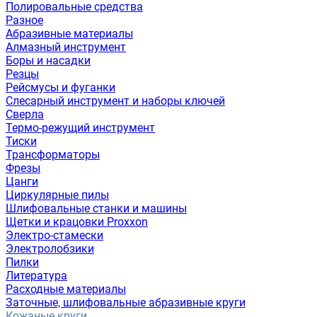
Полировальные средства
Разное
Абразивные материалы
Алмазный инструмент
Боры и насадки
Резцы
Рейсмусы и фуганки
Слесарный инструмент и наборы ключей
Сверла
Термо-режущий инструмент
Тиски
Трансформаторы
Фрезы
Цанги
Циркулярные пилы
Шлифовальные станки и машины
Щетки и крацовки Proxxon
Электро-стамески
Электролобзики
Пилки
Литература
Расходные материалы
Заточные, шлифовальные абразивные круги
Кожаные круги