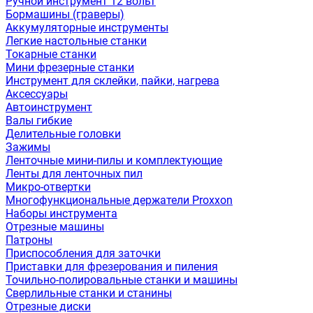
Ручной инструмент 12 вольт
Бормашины (граверы)
Аккумуляторные инструменты
Легкие настольные станки
Токарные станки
Мини фрезерные станки
Инструмент для склейки, пайки, нагрева
Аксессуары
Автоинструмент
Валы гибкие
Делительные головки
Зажимы
Ленточные мини-пилы и комплектующие
Ленты для ленточных пил
Микро-отвертки
Многофункциональные держатели Proxxon
Наборы инструмента
Отрезные машины
Патроны
Приспособления для заточки
Приставки для фрезерования и пиления
Точильно-полировальные станки и машины
Сверлильные станки и станины
Отрезные диски