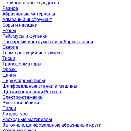
Полировальные средства
Разное
Абразивные материалы
Алмазный инструмент
Боры и насадки
Резцы
Рейсмусы и фуганки
Слесарный инструмент и наборы ключей
Сверла
Термо-режущий инструмент
Тиски
Трансформаторы
Фрезы
Цанги
Циркулярные пилы
Шлифовальные станки и машины
Щетки и крацовки Proxxon
Электро-стамески
Электролобзики
Пилки
Литература
Расходные материалы
Заточные, шлифовальные абразивные круги
Кожаные круги