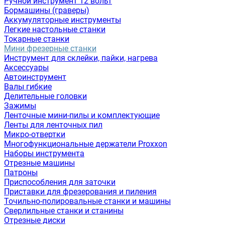
Ручной инструмент 12 вольт
Бормашины (граверы)
Аккумуляторные инструменты
Легкие настольные станки
Токарные станки
Мини фрезерные станки
Инструмент для склейки, пайки, нагрева
Аксессуары
Автоинструмент
Валы гибкие
Делительные головки
Зажимы
Ленточные мини-пилы и комплектующие
Ленты для ленточных пил
Микро-отвертки
Многофункциональные держатели Proxxon
Наборы инструмента
Отрезные машины
Патроны
Приспособления для заточки
Приставки для фрезерования и пиления
Точильно-полировальные станки и машины
Сверлильные станки и станины
Отрезные диски