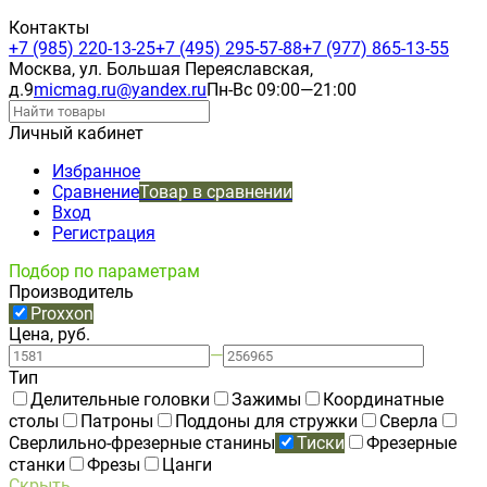
Контакты
+7 (985) 220-13-25
+7 (495) 295-57-88
+7 (977) 865-13-55
Москва, ул. Большая Переяславская,
д.9
micmag.ru@yandex.ru
Пн-Вс 09:00—21:00
Личный кабинет
Избранное
Сравнение
Товар в сравнении
Вход
Регистрация
Подбор по параметрам
Производитель
Proxxon
Цена, руб.
—
Тип
Делительные головки
Зажимы
Координатные
столы
Патроны
Поддоны для стружки
Сверла
Сверлильно-фрезерные станины
Тиски
Фрезерные
станки
Фрезы
Цанги
Скрыть