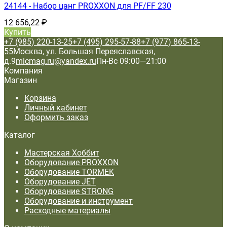
24144 - Набор цанг PROXXON для PF/FF 230
12 656,22
₽
Купить
+7 (985) 220-13-25
+7 (495) 295-57-88
+7 (977) 865-13-
55
Москва, ул. Большая Переяславская,
д.9
micmag.ru@yandex.ru
Пн-Вс 09:00—21:00
Компания
Магазин
Корзина
Личный кабинет
Оформить заказ
Каталог
Мастерская Хоббит
Оборудование PROXXON
Оборудование TORMEK
Оборудование JET
Оборудование STRONG
Оборудование и инструмент
Расходные материалы