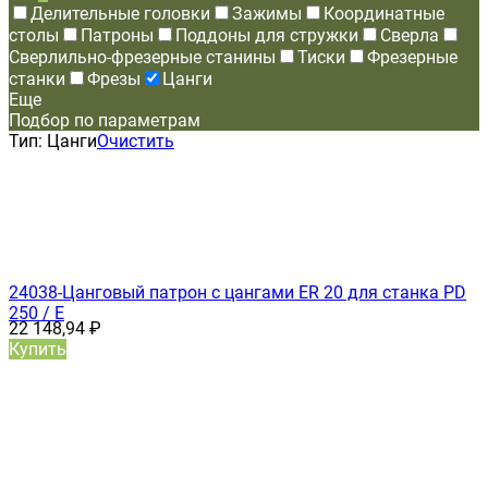
Делительные головки
Зажимы
Координатные
столы
Патроны
Поддоны для стружки
Сверла
Сверлильно-фрезерные станины
Тиски
Фрезерные
станки
Фрезы
Цанги
Еще
Подбор по параметрам
Тип:
Цанги
Очистить
24038-Цанговый патрон с цангами ER 20 для станка PD
250 / Е
22 148,94
₽
Купить