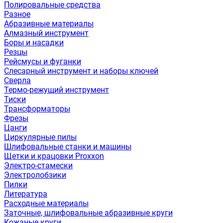
Полировальные средства
Разное
Абразивные материалы
Алмазный инструмент
Боры и насадки
Резцы
Рейсмусы и фуганки
Слесарный инструмент и наборы ключей
Сверла
Термо-режущий инструмент
Тиски
Трансформаторы
Фрезы
Цанги
Циркулярные пилы
Шлифовальные станки и машины
Щетки и крацовки Proxxon
Электро-стамески
Электролобзики
Пилки
Литература
Расходные материалы
Заточные, шлифовальные абразивные круги
Кожаные круги