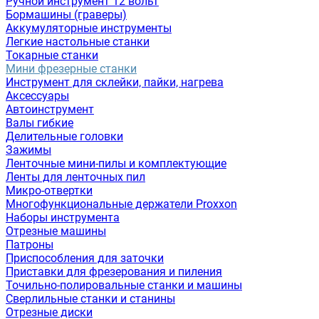
Ручной инструмент 12 вольт
Бормашины (граверы)
Аккумуляторные инструменты
Легкие настольные станки
Токарные станки
Мини фрезерные станки
Инструмент для склейки, пайки, нагрева
Аксессуары
Автоинструмент
Валы гибкие
Делительные головки
Зажимы
Ленточные мини-пилы и комплектующие
Ленты для ленточных пил
Микро-отвертки
Многофункциональные держатели Proxxon
Наборы инструмента
Отрезные машины
Патроны
Приспособления для заточки
Приставки для фрезерования и пиления
Точильно-полировальные станки и машины
Сверлильные станки и станины
Отрезные диски