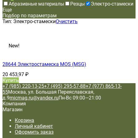
Абразивные материалы
Резцы
Электро-стамески
Еще
Подбор по параметрам
Тип:
Электро-стамески
Очистить
New!
28644 Электростамеска MOS (MSG)
20 453,97
₽
Купить
+7 (985) 220-13-25
+7 (495) 295-57-88
+7 (977) 865-13-
55
Москва, ул. Большая Переяславская,
д.9
micmag.ru@yandex.ru
Пн-Вс 09:00—21:00
Компания
Магазин
Корзина
Личный кабинет
Оформить заказ