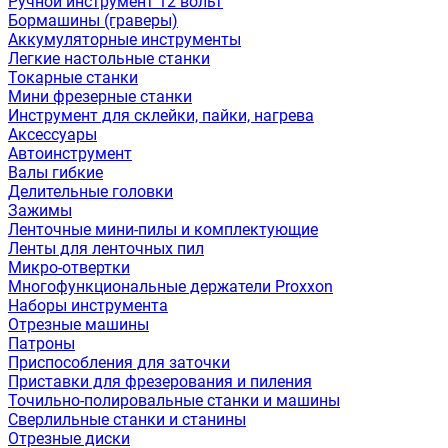
Ручной инструмент 12 вольт
Бормашины (граверы)
Аккумуляторные инструменты
Легкие настольные станки
Токарные станки
Мини фрезерные станки
Инструмент для склейки, пайки, нагрева
Аксессуары
Автоинструмент
Валы гибкие
Делительные головки
Зажимы
Ленточные мини-пилы и комплектующие
Ленты для ленточных пил
Микро-отвертки
Многофункциональные держатели Proxxon
Наборы инструмента
Отрезные машины
Патроны
Приспособления для заточки
Приставки для фрезерования и пиления
Точильно-полировальные станки и машины
Сверлильные станки и станины
Отрезные диски