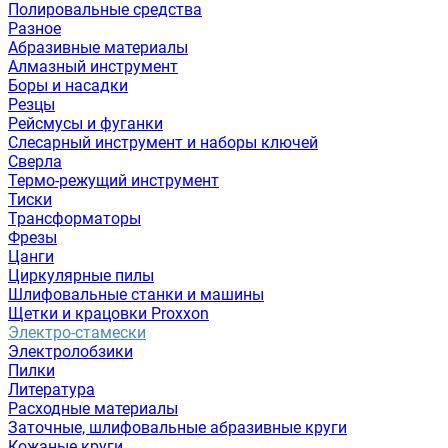
Полировальные средства
Разное
Абразивные материалы
Алмазный инструмент
Боры и насадки
Резцы
Рейсмусы и фуганки
Слесарный инструмент и наборы ключей
Сверла
Термо-режущий инструмент
Тиски
Трансформаторы
Фрезы
Цанги
Циркулярные пилы
Шлифовальные станки и машины
Щетки и крацовки Proxxon
Электро-стамески
Электролобзики
Пилки
Литература
Расходные материалы
Заточные, шлифовальные абразивные круги
Кожаные круги