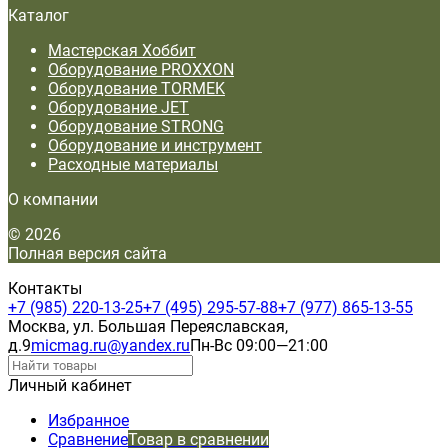
Каталог
Мастерская Хоббит
Оборудование PROXXON
Оборудование TORMEK
Оборудование JET
Оборудование STRONG
Оборудование и инструмент
Расходные материалы
О компании
© 2026
Полная версия сайта
Контакты
+7 (985) 220-13-25
+7 (495) 295-57-88
+7 (977) 865-13-55
Москва, ул. Большая Переяславская,
д.9
micmag.ru@yandex.ru
Пн-Вс 09:00—21:00
Личный кабинет
Избранное
Сравнение
Товар в сравнении