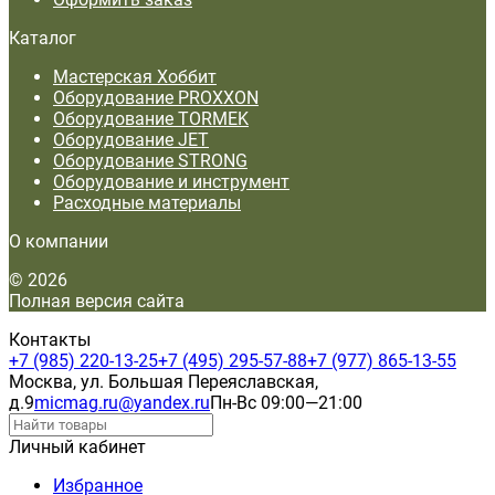
Каталог
Мастерская Хоббит
Оборудование PROXXON
Оборудование TORMEK
Оборудование JET
Оборудование STRONG
Оборудование и инструмент
Расходные материалы
О компании
© 2026
Полная версия сайта
Контакты
+7 (985) 220-13-25
+7 (495) 295-57-88
+7 (977) 865-13-55
Москва, ул. Большая Переяславская,
д.9
micmag.ru@yandex.ru
Пн-Вс 09:00—21:00
Личный кабинет
Избранное