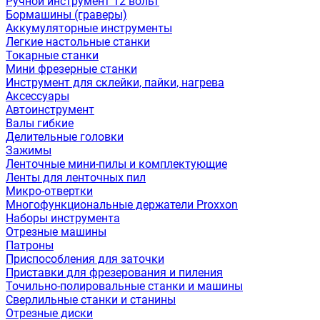
Ручной инструмент 12 вольт
Бормашины (граверы)
Аккумуляторные инструменты
Легкие настольные станки
Токарные станки
Мини фрезерные станки
Инструмент для склейки, пайки, нагрева
Аксессуары
Автоинструмент
Валы гибкие
Делительные головки
Зажимы
Ленточные мини-пилы и комплектующие
Ленты для ленточных пил
Микро-отвертки
Многофункциональные держатели Proxxon
Наборы инструмента
Отрезные машины
Патроны
Приспособления для заточки
Приставки для фрезерования и пиления
Точильно-полировальные станки и машины
Сверлильные станки и станины
Отрезные диски