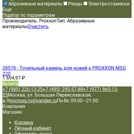
Абразивные материалы
Резцы
Электро-стамески
Еще
Подбор по параметрам
Производитель:
Proxxon
Тип:
Абразивные
материалы
Очистить
28578 - Точильный камень для ножей к PROXXON MSG
220
1 694,97
₽
Купить
+7 (985) 220-13-25
+7 (495) 295-57-88
+7 (977) 865-13-
55
Москва, ул. Большая Переяславская,
д.9
micmag.ru@yandex.ru
Пн-Вс 09:00—21:00
Компания
Магазин
Корзина
Личный кабинет
Оформить заказ