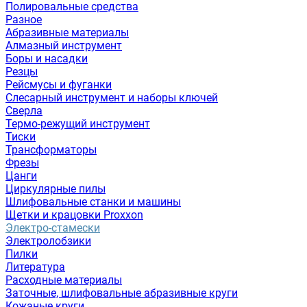
Полировальные средства
Разное
Абразивные материалы
Алмазный инструмент
Боры и насадки
Резцы
Рейсмусы и фуганки
Слесарный инструмент и наборы ключей
Сверла
Термо-режущий инструмент
Тиски
Трансформаторы
Фрезы
Цанги
Циркулярные пилы
Шлифовальные станки и машины
Щетки и крацовки Proxxon
Электро-стамески
Электролобзики
Пилки
Литература
Расходные материалы
Заточные, шлифовальные абразивные круги
Кожаные круги