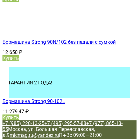
Бормашина Strong 90N/102 без педали с сумкой
12 650
₽
Купить
ГАРАНТИЯ 2 ГОДА!
Бормашина Strong 90-102L
11 279,47
₽
Купить
+7 (985) 220-13-25
+7 (495) 295-57-88
+7 (977) 865-13-
55
Москва, ул. Большая Переяславская,
д.9
micmag.ru@yandex.ru
Пн-Вс 09:00—21:00