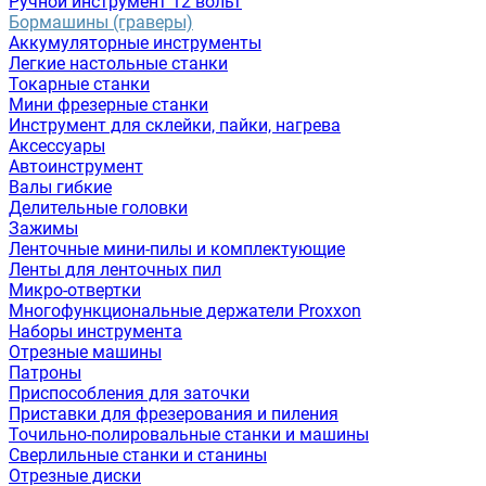
Ручной инструмент 12 вольт
Бормашины (граверы)
Аккумуляторные инструменты
Легкие настольные станки
Токарные станки
Мини фрезерные станки
Инструмент для склейки, пайки, нагрева
Аксессуары
Автоинструмент
Валы гибкие
Делительные головки
Зажимы
Ленточные мини-пилы и комплектующие
Ленты для ленточных пил
Микро-отвертки
Многофункциональные держатели Proxxon
Наборы инструмента
Отрезные машины
Патроны
Приспособления для заточки
Приставки для фрезерования и пиления
Точильно-полировальные станки и машины
Сверлильные станки и станины
Отрезные диски