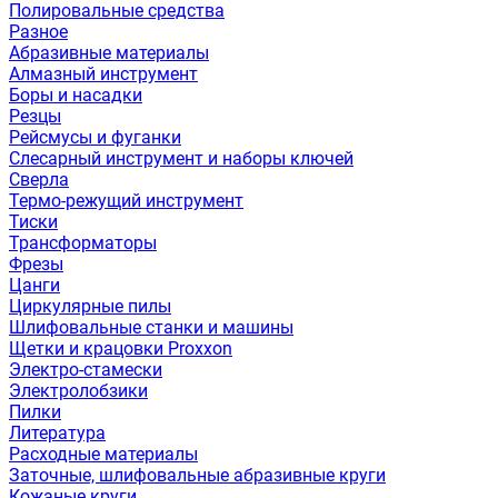
Полировальные средства
Разное
Абразивные материалы
Алмазный инструмент
Боры и насадки
Резцы
Рейсмусы и фуганки
Слесарный инструмент и наборы ключей
Сверла
Термо-режущий инструмент
Тиски
Трансформаторы
Фрезы
Цанги
Циркулярные пилы
Шлифовальные станки и машины
Щетки и крацовки Proxxon
Электро-стамески
Электролобзики
Пилки
Литература
Расходные материалы
Заточные, шлифовальные абразивные круги
Кожаные круги