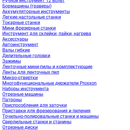
Ручной инструмент 12 вольт
Бормашины (граверы)
Аккумуляторные инструменты
Легкие настольные станки
Токарные станки
Мини фрезерные станки
Инструмент для склейки, пайки, нагрева
Аксессуары
Автоинструмент
Валы гибкие
Делительные головки
Зажимы
Ленточные мини-пилы и комплектующие
Ленты для ленточных пил
Микро-отвертки
Многофункциональные держатели Proxxon
Наборы инструмента
Отрезные машины
Патроны
Приспособления для заточки
Приставки для фрезерования и пиления
Точильно-полировальные станки и машины
Сверлильные станки и станины
Отрезные диски