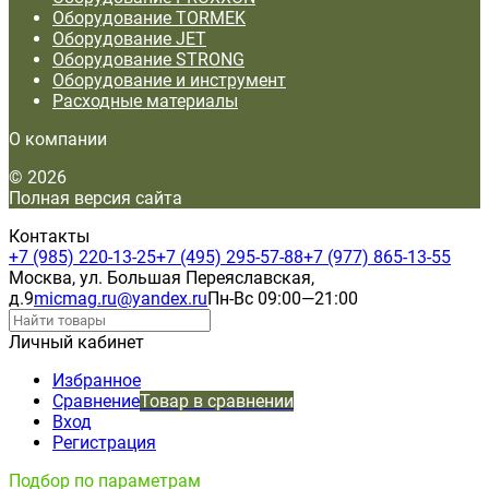
Оборудование TORMEK
Оборудование JET
Оборудование STRONG
Оборудование и инструмент
Расходные материалы
О компании
© 2026
Полная версия сайта
Контакты
+7 (985) 220-13-25
+7 (495) 295-57-88
+7 (977) 865-13-55
Москва, ул. Большая Переяславская,
д.9
micmag.ru@yandex.ru
Пн-Вс 09:00—21:00
Личный кабинет
Избранное
Сравнение
Товар в сравнении
Вход
Регистрация
Подбор по параметрам