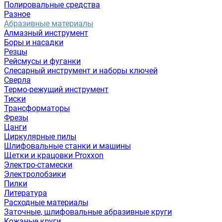
Полировальные средства
Разное
Абразивные материалы
Алмазный инструмент
Боры и насадки
Резцы
Рейсмусы и фуганки
Слесарный инструмент и наборы ключей
Сверла
Термо-режущий инструмент
Тиски
Трансформаторы
Фрезы
Цанги
Циркулярные пилы
Шлифовальные станки и машины
Щетки и крацовки Proxxon
Электро-стамески
Электролобзики
Пилки
Литература
Расходные материалы
Заточные, шлифовальные абразивные круги
Кожаные круги